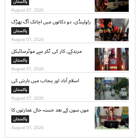
پاکستان
گرفتار
August 07, 2026
راولپنڈی، دو دکانوں میں اچانک آگ بھڑک
اٹھی، ریسکیو کی بروقت کارروائی، بڑا
پاکستان
نقصان ٹل گیا
August 07, 2026
مریدکے، کار کی ٹکر سے موٹرسائیکل
سوار 2 دوست جاں بحق، بچہ شدید
پاکستان
زخمی
August 07, 2026
اسلام آباد اور پنجاب میں بارش کی
پیشگوئی، کراچی میں بوندا باندی کا
پاکستان
امکان
August 07, 2026
مون سون کے بعد خستہ حال عمارتوں کا
سروے کرایا جائے، وزیراعلی پنجاب کی
پاکستان
ہدایت
August 07, 2026