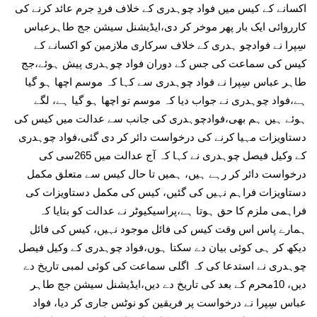
اکسانے کے کیس میں فواد چوہدری کے خلاف فردِ جرم عائد کرنے کی
کارروائی ایک بار پھر موخر کر دی،ایڈیشنل سیشن جج طاہرعباس
سِپرا نے فوادچو ہدری کے خلاف سرکاری ملازمین کو اکسانے کے
کیس کی سماعت کی جس کے دوران فواد چوہدری پیش ہوئے،جج
طاہر عباس سِپرا نے فواد چوہدری سے کہا کہ موسم اچھا ہو گیا
ہے،فواد چوہدری نے جواب دیا کہ موسم تو اچھا ہو گیا ہے، لگے
ہوئے ہیں ہم بھی،فوادچوہدری کی جانب سے عدالت میں کیس کی
دستاویزات مہیا کرنے کی درخواست دائر کر دی گئی،فواد چوہدری
کے وکیل فیصل چوہدری نے کہا کہ آج عدالت میں 265سی کی
درخواست دائر کر رہے ہیں، ہمیں تا حال کیس سے متعلق مکمل
دستاویزات فراہم نہیں کی گئیں، کیس کی مکمل دستاویزات کی
فراہمی ملزم کا حق ہوتا ہے،پراسیکیوٹر نے عدالت کو بتایا کہ
ہمارے پاس اس وقت کیس کی فائل موجود نہیں، کیس کی فائل
دیکھ کر ہی کوئی بیان دے سکتا ہوں،فواد چوہدری کے وکیل فیصل
چوہدری نے استدعا کی کہ اگلی سماعت کی کوئی لمبی تاریخ دے
دیں، 10محرم کے بعد کی تاریخ دے دیں،ایڈیشنل سیشن جج طاہر
عباس سِپرا نے درخواست پر فریقین کو نوٹس جاری کر دیا، فواد