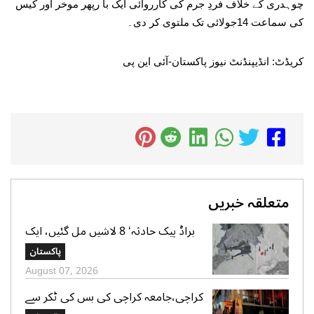
چوہدری کے خلاف فردِ جرم کی کارروائی ایک با رپھر موخر اور کیس
کی سماعت 14جولائی تک ملتوی کر دی۔
کریڈٹ: انڈیپنڈنٹ نیوز پاکستان-آئی این پی
متعلقہ خبریں
براڈ پیک حادثہ‘ 8 لاشیں مل گئیں، ایک
تک رسائی مشکل، 2 کی تلاش جاری‘
پاکستان
صدر الپائن کلب
August 07, 2026
کراچی،جامعہ کراچی کی بس کی ٹکر سے
موٹر سائیکل سوار لڑکی جاں بحق،ڈرائیور