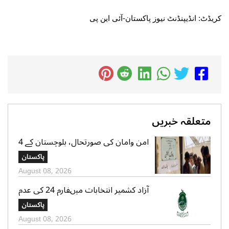
کریڈٹ: انڈیپنڈنٹ نیوز پاکستان-آئی این پی
متعلقہ خبریں
امن وامان کی صورتحال، بلوچستان کے 4
بلدیاتی حلقوں میں آج ہونیوالی پولنگ
پاکستان
ملتوی
August 08, 2026
آزاد کشمیر انتخابات میںفارم 24 کی عدم
فراہمی کے دعوے بے بنیاد ہیں، الیکشن
پاکستان
کمیشن کی وضاحت
August 08, 2026