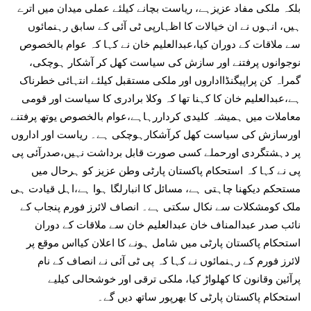
بلکہ ملکی مفاد عزیزہے، ریاست بچانے کیلئے عملی میدان میں اترے
ہیں، انہوں نے ان خیالات کا اظہارپی ٹی آئی کے سابق رہنمائوں
سے ملاقات کے دوران کیا،عبدالعلیم خان نے کہا کہ عوام بالخصوص
نوجوانوں پرفتنے اور سازش کی سیاست کھل کر آشکار ہوچکی،
گمراہ کن پراپیگنڈااداروں اور ملکی مستقبل کیلئے انتہائی خطرناک
ہے،عبدالعلیم خان کا کہنا تھا کہ وکلا برادری کا سیاست اور قومی
معاملات میں ہمیشہ کلیدی کرداررہاہے،عوام بالخصوص یوتھ پرفتنے
اورسازش کی سیاست کھل کرآشکارہوچکی ہے۔ ریاست اور اداروں
پر دہشتگردی اورحملے کسی صورت قابل برداشت نہیں،صدرآئی پی
پی نے کہا کہ استحکام پاکستان پارٹی وطن عزیز کو ہرحال میں
مستحکم دیکھنا چاہتی ہے، مسائل کا انبارلگا ہوا ہے،اہل قیادت ہی
ملک کومشکلات سے نکال سکتی ہے۔ انصاف لائرز فورم پنجاب کے
نائب صدر عبدالمناف خان عبدالعلیم خان سے ملاقات کے دوران
استحکام پاکستان پارٹی میں شامل ہونے کا اعلان کیااس موقع پر
لائرز فورم کے رہنمائوں نے کہا کہ پی ٹی آئی نے انصاف کے نام
پرآئین وقانون کا کھلواڑ کیا، ملکی ترقی اور خوشحالی کیلیے
استحکام پاکستان پارٹی کا بھرپور ساتھ دیں گے۔