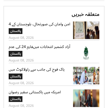
متعلقہ خبریں
امن وامان کی صورتحال، بلوچستان کے 4
بلدیاتی حلقوں میں آج ہونیوالی پولنگ
پاکستان
ملتوی
August 08, 2026
آزاد کشمیر انتخابات میںفارم 24 کی عدم
فراہمی کے دعوے بے بنیاد ہیں، الیکشن
پاکستان
کمیشن کی وضاحت
August 08, 2026
پاک فوج کی جانب سے راولاکوٹ میں
شہریوں کیلئے مفت میڈیکل کیمپس کا
پاکستان
انعقاد
August 08, 2026
امریکہ میں پاکستانی سفیر رضوان
سعیدشیخ کی مریکی سویا بین ایکسپورٹ
پاکستان
کونسل کے چیف ایگزیکٹو جم سٹر سے
August 08, 2026