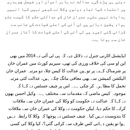
دینی ہی پڑے گی، عدالت نے بابر اعوان اور فیصل چوہدری
پر اعتماد کیا تھا، دونوں وکلا نے کبھی نہیں کہا انہیں
ہدایات نہیں ملی، عمران خان کو عدالتی حکم کا کیسے علم
ہوا، یقین دہانی پی ٹی آئی کی اعلی قیادت کی جانب سے
کرائی گئی تھی، پی ٹی آئی کی اعلی قیادت کا آغاز عمران
خان سے ہوتا ہے۔
ایڈیشنل اٹارنی جنرل نے دلائل دیے کہ پی ٹی آئی نے 2014 میں بھی
این او سی کی خلاف ورزی کی تھی، سپریم کورٹ میں عمران خان
پر شرمناک کہنے پر توہین عدالت کا کیس چلا، دو مرتبہ عمران خان
الیکشن کمیشن سے بھی معافی مانگ چکے ہیں، عدالت کئی مرتبہ
تحمل کا مظاہرہ کر چکی ہے۔ اس پر چیف جسٹس نے کہا کہ
موجودہ کیس ماضی کے مقدمات سے مختلف ہے۔ وکیل احسن بھون
نے کہا کہ عدالت نے حکومت کو وکلا کی عمران خان سے ملاقات
کرانے کا حکم دیا، لیکن حکومت نے وکلا کی عمران خان سے ملاقات
کا بندوبست نہیں کیا۔ چیف جسٹس نے پوچھا کہ وکلا کا رابطہ نہیں
ہوا تو یقین دہانی کس طرف سے کرائی گئی؟، کیا وکلا کی کسی