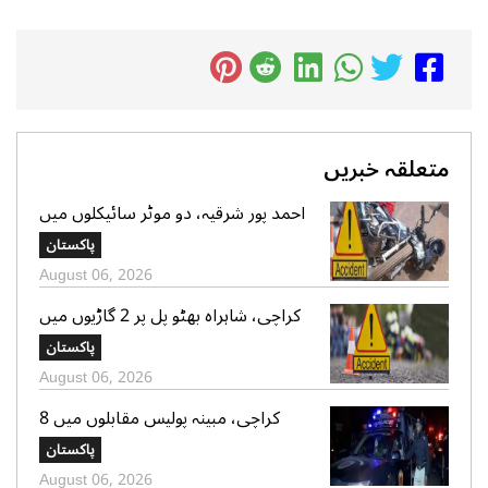
متعلقہ خبریں
احمد پور شرقیہ، دو موٹر سائیکلوں میں
تصادم، 2 افراد جاں بحق، 3 زخمی
پاکستان
August 06, 2026
کراچی، شاہراہ بھٹو پل پر 2 گاڑیوں میں
تصادم، لڑکی جاں بحق، 11 افرادزخمی
پاکستان
August 06, 2026
کراچی، مبینہ پولیس مقابلوں میں 8
زخمی سمیت 12 ڈاکو گرفتار، اسلحہ،
پاکستان
موبائل فونز، کیش رقم اور موٹر سائیکلیں
August 06, 2026