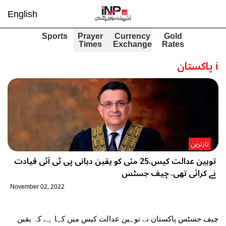
English
Sports
Prayer
Currency
Gold
Times
Exchange
Rates
i
پاکستان
تازترین
توہین عدالت کیس،25 مئی کو یقین دہانی پی ٹی آئی قیادت
نے کرائی تھی، چیف جسٹس
November 02, 2022
چیف جسٹس پاکستان نے توہین عدالت کیس میں کہا ہے کہ یقین