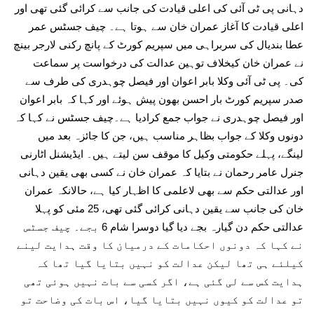
دہانی پی ٹی آئی کی اعلی قیادت کی جانب سے کرائی گئی تھی اور
اعلی قیادت کا آغاز عمران خان سے ہوتا ہے۔ چیف جسٹس عمر
عطا بندیال کی سربراہی میں سپریم کورٹ کے پانچ رکنی لارجر بینچ
نے عمران خان کیخلاف توہین عدالت کی درخواست پر سماعت
کی۔ پی ٹی آئی وکلا بابر اعوان اور فیصل چوہدری کی طرف سے
صدر سپریم کورٹ بار احسن بھون پیش ہوئے اور کہا کہ بابر اعوان
اور فیصل چوہدری نے جواب جمع کرادیا ہے۔چیف جسٹس نے کہا کہ
دونوں وکلا کے جواب بظاہر مناسب ہیں، جن کا جائزہ بعد میں
لینگے، پہلے حکومتی وکیل کا موقف سن لیتے ہیں۔ ایڈیشنل اٹارنی
جنرل عامر رحمان نے بتایا کہ عمران خان نے کسی بھی یقین دہانی
اور عدالتی حکم سے بھی لاعلمی کا اظہار کیا ہے، حالانکہ عمران
خان کی جانب سے یقین دہانی کرائی گئی تھی، 25 مئی کو پہلا
عدالتی حکم دن گیارہ بجے دیا گیا دوسرا شام 6 بجے۔ چیف جسٹس
نے کہا کہ دونوں احکامات کے درمیان کا وقت ہدایت لینے
کیلئے ہی تھا لیکن عدالت کو نہیں بتایا گیا تھا کہ
ہدایت کس سے لی گئی ہے، اگر کسی سے بات نہیں ہوئی تھی
تو عدالت کو کیوں نہیں بتایا گیا، اس بات کی وضاحت تو