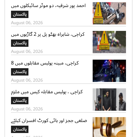
احمد پور شرقیہ، دو موٹر سائیکلوں میں
تصادم، 2 افراد جاں بحق، 3 زخمی
پاکستان
August 06, 2026
کراچی، شاہراہ بھٹو پل پر 2 گاڑیوں میں
تصادم، لڑکی جاں بحق، 11 افرادزخمی
پاکستان
August 06, 2026
کراچی، مبینہ پولیس مقابلوں میں 8
زخمی سمیت 12 ڈاکو گرفتار، اسلحہ،
پاکستان
موبائل فونز، کیش رقم اور موٹر سائیکلیں
August 06, 2026
برآمد
کراچی ، پولیس مقابلہ کیس میں ملزم
شاہ زیب کی دو مقدمات میں ضمانت
پاکستان
منظور، 70،70 ہزار روپے کے مچلکے جمع
August 06, 2026
کروانے کا حکم
ضلعی ججز اور ہائی کورٹ افسران کیلئے
ٹرانسپورٹ مونیٹائزیشن الائونس میں
پاکستان
اضافہ،نوٹیفیکیشن جاری