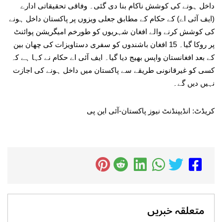
داخل ہونے کی کوشش ناکام بنا دی گئی۔ وفاقی تحقیقاتی ادارے
(ایف آئی اے) کے حکام کے مطابق جعلی ویزوں پر پاکستان داخل ہونے
کی کوشش کرنے والے افغان شہریوں کو طورخم امیگریشن پوائنٹ
پر روکا گیا۔ 15 افغان باشندوں کو سفری دستاویزات کی چھان بین
کے بعد افغانستان واپس بھیج دیا گیا۔ ایف آئی اے حکام نے کہا ہے کہ
کسی کو غیرقانونی طریقے سے پاکستان میں داخل ہونے کی اجازت
نہیں دیں گے۔
کریڈٹ: انڈیپنڈنٹ نیوز پاکستان-آئی این پی
متعلقہ خبریں