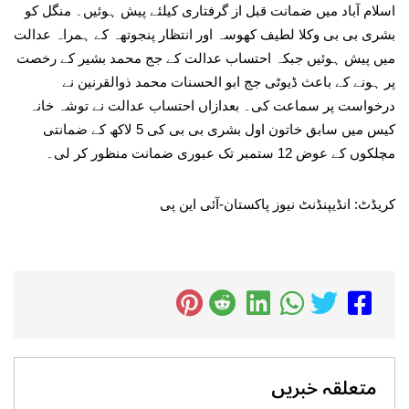
اسلام آباد میں ضمانت قبل از گرفتاری کیلئے پیش ہوئیں۔ منگل کو
بشری بی بی وکلا لطیف کھوسہ اور انتظار پنجوتھہ کے ہمراہ عدالت
میں پیش ہوئیں جبکہ احتساب عدالت کے جج محمد بشیر کے رخصت
پر ہونے کے باعث ڈیوٹی جج ابو الحسنات محمد ذوالقرنین نے
درخواست پر سماعت کی۔ بعدازاں احتساب عدالت نے توشہ خانہ
کیس میں سابق خاتون اول بشری بی بی کی 5 لاکھ کے ضمانتی
مچلکوں کے عوض 12 ستمبر تک عبوری ضمانت منظور کر لی۔
کریڈٹ: انڈیپنڈنٹ نیوز پاکستان-آئی این پی
متعلقہ خبریں