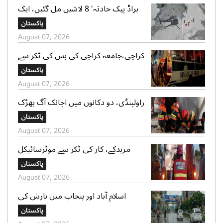
براڈ پیک حادثہ‘ 8 لاشیں مل گئیں، ایک
تک رسائی مشکل، 2 کی تلاش جاری‘
پاکستان
صدر الپائن کلب
August 07, 2026
کراچی،جامعہ کراچی کی بس کی ٹکر سے
موٹر سائیکل سوار لڑکی جاں بحق،ڈرائیور
پاکستان
گرفتار
August 07, 2026
راولپنڈی، دو دکانوں میں اچانک آگ بھڑک
اٹھی، ریسکیو کی بروقت کارروائی، بڑا
پاکستان
نقصان ٹل گیا
August 07, 2026
مریدکے، کار کی ٹکر سے موٹرسائیکل
سوار 2 دوست جاں بحق، بچہ شدید
پاکستان
زخمی
August 07, 2026
اسلام آباد اور پنجاب میں بارش کی
پیشگوئی، کراچی میں بوندا باندی کا
پاکستان
امکان