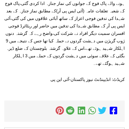
ہونے والے پاک فوج کے جوانوں کی نماز جنازہ ادا کردی گئی،پاک فوج
کے شعبہ تعلقات عامہ (آئی ایس پی آر)کے مطابق نماز جنازہ کے بعد
شہدا کی تدفین فوجی اعزاز کے ساتھ آبائی علاقوں میں کی گئی،آئی
ایس پی آر کے مطابق شہدا کی تدفین میں حاضر اور ریٹائرڈ فوجی
افسران سمیت دیگر افراد نے شرکت کی،واضح رہے کہ گزشتہ دنوں
ژوب گریژن میں دہشت گردوں نے حملہ کیا تھا جس کے نتیجے میں 9
اہلکار شہید ہوئے تھے،اس کے علاوہ گزشتہ بلوچستان کے ضلع ڈیرہ
بگٹی کے علاقے سوئی میں دہشت گردوں کے حملے میں 3 اہلکار
شہید ہوگئے تھے۔
کریڈٹ: انڈیپنڈنٹ نیوز پاکستان-آئی این پی