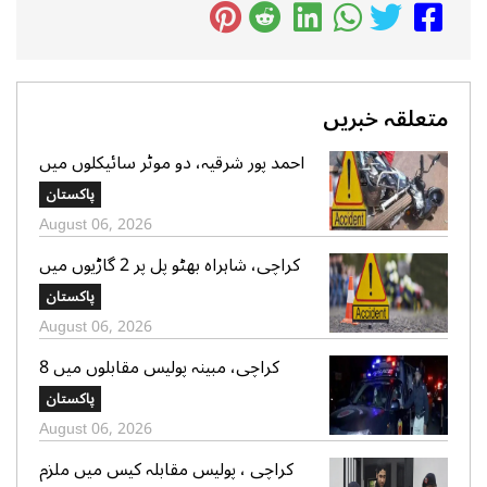
متعلقہ خبریں
احمد پور شرقیہ، دو موٹر سائیکلوں میں
تصادم، 2 افراد جاں بحق، 3 زخمی
پاکستان
August 06, 2026
کراچی، شاہراہ بھٹو پل پر 2 گاڑیوں میں
تصادم، لڑکی جاں بحق، 11 افرادزخمی
پاکستان
August 06, 2026
کراچی، مبینہ پولیس مقابلوں میں 8
زخمی سمیت 12 ڈاکو گرفتار، اسلحہ،
پاکستان
موبائل فونز، کیش رقم اور موٹر سائیکلیں
August 06, 2026
برآمد
کراچی ، پولیس مقابلہ کیس میں ملزم