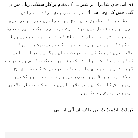
ڈی آئی خان شاہراہ پر شیرانی کے مقام پر کار سیلابی ریلے میں بہہ
گئی جس کی وجہ سے 4 افراد جاں بحق ہوگئے۔ ذرائع
انتظامیہ کے مطابق جاں بحق ہونے والوں میں دو خواتین
اور دو بچے شامل ہیں جبکہ ایک مرد اور ایک خاتون محفوظ
رہے ، متاثرہ خاندان کا تعلق کوئٹہ سے ہے۔ سیلابی ریلے
سے کوئٹہ اور خیبر پختونخواہ کے درمیان شیرانی کے
علاقے میں ٹریفک کی آمدورفت معطل ہوگئی ہے، انتظامیہ
کاکہنا ہے کہ شاہراہ کے کلیئر ہونے تک لوگ اس پر سفر سے
گریز کریں ۔ دوسری جانب محکمہ موسمیات کے مطابق آج
اسلام آباد، بالائی پنجاب، خیبر پختونخوا اور کشمیر
میں بارش کا امکان ہے، علاوہ ازیں سندھ کے ساحلی علاقوں
میں بھی بارش ہو سکتی ہے ۔
کریڈٹ: انڈیپنڈنٹ نیوز پاکستان-آئی این پی