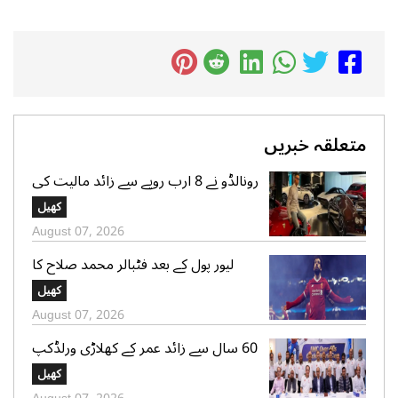
متعلقہ خبریں
رونالڈو نے 8 ارب روپے سے زائد مالیت کی
سپر کار کلیکشن کی جھلک دکھا دی
کھیل
August 07, 2026
لیور پول کے بعد فٹبالر محمد صلاح کا
ترکینہ کے کلب کیساتھ معاہدے کا امکان
کھیل
August 07, 2026
60 سال سے زائد عمر کے کھلاڑی ورلڈکپ
میں شرکت کیلئے روانہ
کھیل