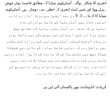
انجری کا شکار ہوگئے۔آسٹریلوی میڈیا کے مطابق فاسٹ بولر جوش
ہیزل ووڈ اور شین ایبٹ انجری کے خطرے سے دوچار ہیں۔آسٹریلوی
میڈیا کا کہناہے کہ 9 دن بعد ایشیز سیریزکا آغاز ہے تاہم
اس صورتحال میں آسٹریلیا کو فاسٹ بولرزکی عدم
دستیابی کا خدشہ ہے۔آسٹریلوی میڈیا کے مطابق جوش
ہیزل ووڈ اور شین ایبٹ کی غیر موجودگی میں فاسٹ بولر
برینڈن ڈوجیٹ کیلئے آسٹریلوی ٹیم کیدروازے کھل سکتے
ہیں۔واضح رہے کہ دونوں فاسٹ بولرز کو سڈنی میں شیفلڈ
شیلڈ میچ میں فٹنس مسائل کا سامنا کرنا پڑا تھا، دونوں
فاسٹ بولر کھانے کے وقفے کے بعد فیلڈنگ کے لئے نہیں
آئے تھے۔بعد ازاں کرکٹ نیو سائوتھ ویلز نے تصدیق کی
تھی کہ فاسٹ بولرز کا معائنہ جاری ہے۔
کریڈٹ: انڈیپنڈنٹ نیوز پاکستان-آئی این پی