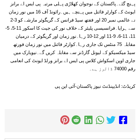
پہنچ گئے۔پاکستان کے نوجوان کھلاڑی پہلی مرتبہ پی ایس اے برانز
ایونٹ کے کوارٹر فائنل میں پہنچے ہیں۔رائونڈ آف 16 میں نور زمان
نے عالمی نمبر 20 اور ففتھ سیڈ فرانس کے گریگوئر مارشے کو 3-2
سے ہرایا۔فرانسیسی پلیئر کے خلاف نور کی جیت کا اسکور 11-5، 5-
11، 11-6، 9-11 اور 12-10 رہا۔نور زمان اور گریگوئر کے درمیان
مقابلہ 75 منٹس تک جاری رہا۔کوارٹر فائنل میں نور زمان فورتھ
سیڈ میکسیکو کے لیونل گارڈنز سے مقابلہ کریں گے۔نیویارک میں
جاری اوپن اسکواش کلاس پی ایس اے برانز ورلڈ ایونٹ کی انعامی
رقم 74000 ڈالرز ہے۔
کریڈٹ: انڈیپنڈنٹ نیوز پاکستان-آئی این پی