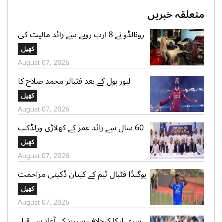
متعلقہ خبریں
رونالڈو نے 8 ارب روپے سے زائد مالیت کی
سپر کار کلیکشن کی جھلک دکھا دی
کھیل
August 07, 2026
لیور پول کے بعد فٹبالر محمد صلاح کا
ترکینہ کے کلب کیساتھ معاہدے کا امکان
کھیل
August 07, 2026
60 سال سے زائد عمر کے کھلاڑی ورلڈکپ
میں شرکت کیلئے روانہ
کھیل
August 07, 2026
یوگنڈا فٹبال ٹیم کے کپتان ڈکیتی مزاحمت
کے دوران تشدد سے ہلاک
کھیل
August 07, 2026
سری لنکا کیخلاف سیریز کے آغاز سے قبل