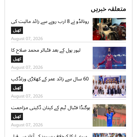
متعلقہ خبریں
رونالڈو نے 8 ارب روپے سے زائد مالیت کی
سپر کار کلیکشن کی جھلک دکھا دی
کھیل
August 07, 2026
لیور پول کے بعد فٹبالر محمد صلاح کا
ترکینہ کے کلب کیساتھ معاہدے کا امکان
کھیل
August 07, 2026
60 سال سے زائد عمر کے کھلاڑی ورلڈکپ
میں شرکت کیلئے روانہ
کھیل
August 07, 2026
یوگنڈا فٹبال ٹیم کے کپتان ڈکیتی مزاحمت
کے دوران تشدد سے ہلاک
کھیل
August 07, 2026
سری لنکا کیخلاف سیریز کے آغاز سے قبل