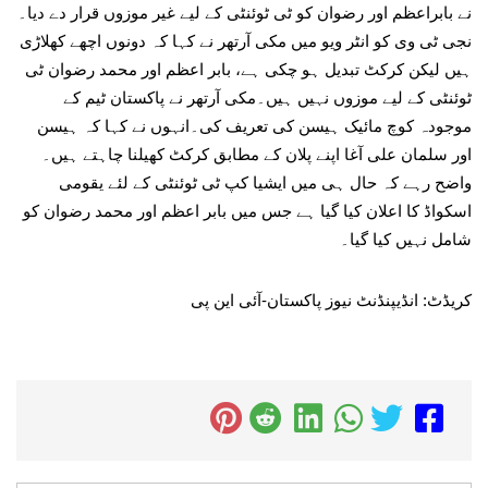
نے بابراعظم اور رضوان کو ٹی ٹوئنٹی کے لیے غیر موزوں قرار دے دیا۔
نجی ٹی وی کو انٹر ویو میں مکی آرتھر نے کہا کہ دونوں اچھے کھلاڑی
ہیں لیکن کرکٹ تبدیل ہو چکی ہے، بابر اعظم اور محمد رضوان ٹی
ٹوئنٹی کے لیے موزوں نہیں ہیں۔مکی آرتھر نے پاکستان ٹیم کے
موجودہ کوچ مائیک ہیسن کی تعریف کی۔انہوں نے کہا کہ ہیسن
اور سلمان علی آغا اپنے پلان کے مطابق کرکٹ کھیلنا چاہتے ہیں۔
واضح رہے کہ حال ہی میں ایشیا کپ ٹی ٹوئنٹی کے لئے یقومی
اسکواڈ کا اعلان کیا گیا ہے جس میں بابر اعظم اور محمد رضوان کو
شامل نہیں کیا گیا۔
کریڈٹ: انڈیپنڈنٹ نیوز پاکستان-آئی این پی