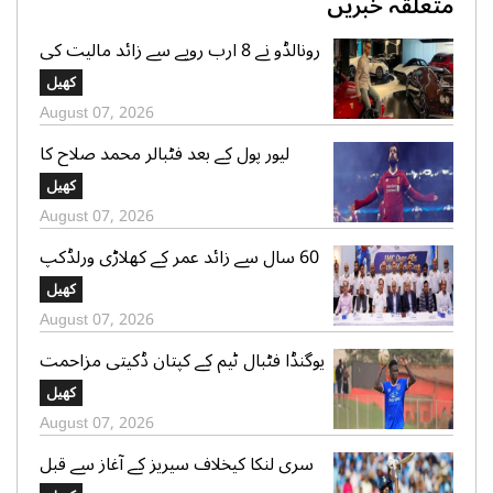
متعلقہ خبریں
رونالڈو نے 8 ارب روپے سے زائد مالیت کی
سپر کار کلیکشن کی جھلک دکھا دی
کھیل
August 07, 2026
لیور پول کے بعد فٹبالر محمد صلاح کا
ترکینہ کے کلب کیساتھ معاہدے کا امکان
کھیل
August 07, 2026
60 سال سے زائد عمر کے کھلاڑی ورلڈکپ
میں شرکت کیلئے روانہ
کھیل
August 07, 2026
یوگنڈا فٹبال ٹیم کے کپتان ڈکیتی مزاحمت
کے دوران تشدد سے ہلاک
کھیل
August 07, 2026
سری لنکا کیخلاف سیریز کے آغاز سے قبل
بھارت کو بڑا دھچکا، کپتان انجرڈ