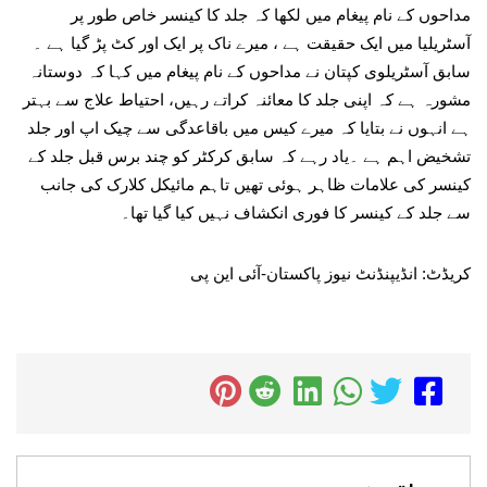
مداحوں کے نام پیغام میں لکھا کہ جلد کا کینسر خاص طور پر
آسٹریلیا میں ایک حقیقت ہے ، میرے ناک پر ایک اور کٹ پڑ گیا ہے ۔
سابق آسٹریلوی کپتان نے مداحوں کے نام پیغام میں کہا کہ دوستانہ
مشورہ ہے کہ اپنی جلد کا معائنہ کراتے رہیں، احتیاط علاج سے بہتر
ہے انہوں نے بتایا کہ میرے کیس میں باقاعدگی سے چیک اپ اور جلد
تشخیض اہم ہے ۔یاد رہے کہ سابق کرکٹر کو چند برس قبل جلد کے
کینسر کی علامات ظاہر ہوئی تھیں تاہم مائیکل کلارک کی جانب
سے جلد کے کینسر کا فوری انکشاف نہیں کیا گیا تھا۔
کریڈٹ: انڈیپنڈنٹ نیوز پاکستان-آئی این پی