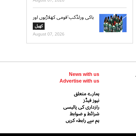
August 07, 2026
ہاکی ورلڈکپ‘قومی کھلاڑیوں اور
کوچز کیلئے 2 کروڑ کا الائونس
کھیل
اکائونٹ میں منتقل
August 07, 2026
News with us
Advertise with us
ہمارے متعلق
نیوز فیڈز
رازداری کی پالیسی
شرائط و ضوابط
ہم سے رابطہ کریں