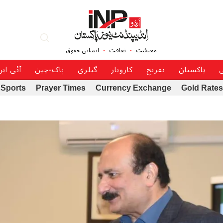
معیشت
ثقافت
انسانی حقوق
ی
پاکستان
تفریح
کاروبار
گیلری
پاک-چین
آئی ای
Sports
Prayer Times
Currency Exchange
Gold Rates