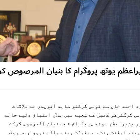
یراعظم یوتھ پروگرام کا بنیان المرصوص 
 احمد خاں سے قومی کرکٹر شاہد آفریدی نے ملاقات
ی کرکٹرکو کھیل کے شعبے میں ہلال امتیاز دئیے جانے
ر وزیراعظم یوتھ پروگرام نے بنیان المرصوص کرکٹ
یوتھ ٹیلنٹ ہنٹ سے سلیکٹ ہونے والے نوجوان معروف