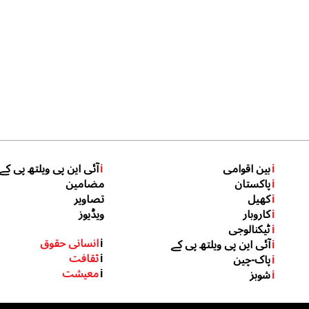
i
بین اقوامی
i
آئی این پی ویلتھ پی کے
i
پاکستان
مضامین
i
کھیل
تصاویر
i
کاروبار
ویڈیوز
i
ٹیکنالوجی
i
انسانی حقوق
i
آئی این پی ویلتھ پی کے
i
ثقافت
i
پاک-چین
i
معیشت
i
شوبز