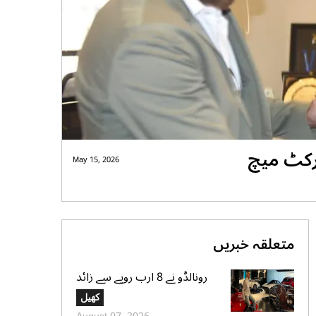
کرکٹ میچ
May 15, 2026
متعلقہ خبریں
رونالڈو نے 8 ارب روپے سے زائد
مالیت کی سپر کار کلیکشن کی
کھیل
جھلک دکھا دی