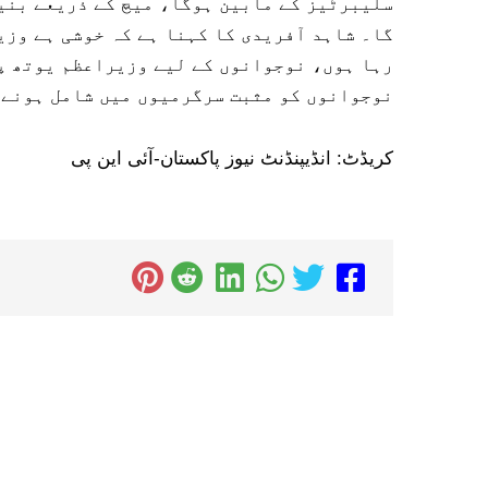
سلیبرٹیز کے مابین ہوگا، میچ کے ذریعے بنیا
گا۔ شاہد آفریدی کا کہنا ہے کہ خوشی ہے وزی
رہا ہوں، نوجوانوں کے لیے وزیراعظم یوتھ پ
نوجوانوں کو مثبت سرگرمیوں میں شامل ہونے 
کریڈٹ: انڈیپنڈنٹ نیوز پاکستان-آئی این پی