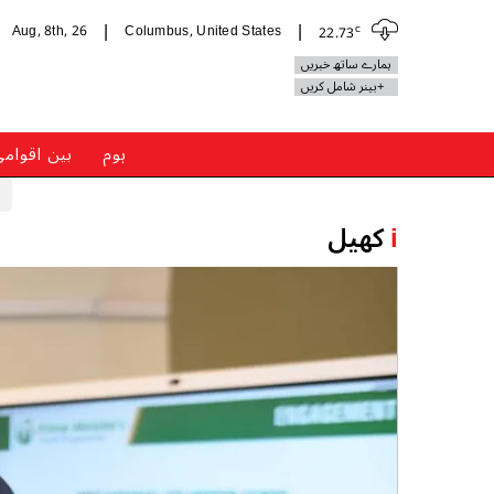
c
Aug, 8th, 26
Columbus, United States
22.73
|
|
ہمارے ساتھ خبریں
+بینر شامل کریں
ہوم
بین اقوام
i
کھیل