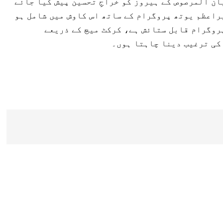
ن المرصوص کے ہیروز کو خراجِ تحسین پیش کیا جائے
راعظم یوتھ پروگرام کے ساتھ اس کاوش میں شامل ہو
روگرام قابل ستائش ہے، کرکٹ میچ کے ذریعے
کی ترغیب دینا چاہتا ہوں۔