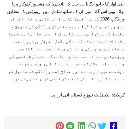
اپنی آواز کا جادو جگایا ہے جب کہ نائجیریا کے مشہور گلوکار برنا
بوائے بھی اس گانے میں ان کے ساتھ شامل ہیں۔رپورٹس کے مطابق
ورلڈکپ 2026 کا یہ آفیشل گانا ڈائی ڈائی واکا واکا کی
طرز پر تیار کیا گیا ہے جسے فٹبال ورلڈکپ کی تاریخ کے
مقبول ترین ترانوں سے متاثر قرار دیا جا رہا ہے۔فیفا
حکام کا کہنا ہے کہ گانے کی مکمل آفیشل ویڈیو آئندہ
مرحلے میں جاری کی جائے گی جس کے بعد اسے باقاعدہ
پروموشنل مہم کا حصہ بنایا جائے گا۔فٹبال شائقین کی
جانب سے اس اعلان کے بعد سوشل میڈیا پر جوش و خروش
دیکھنے میں آ رہا ہے اور مداح اسے ورلڈکپ کے ماحول کو
مزید رنگین بنانے کی ایک بڑی کوشش قرار دے رہے ہیں۔
کریڈٹ: انڈیپنڈنٹ نیوز پاکستان-آئی این پی