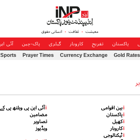
معیشت
ثقافت
انسانی حقوق
ی
پاکستان
تفریح
کاروبار
گیلری
پاک-چین
آئی ای
Sports
Prayer Times
Currency Exchange
Gold Rates
ر
i
بین اقوامی
i
آئی این پی ویلتھ پی کے
i
پاکستان
مضامین
i
کھیل
تصاویر
i
کاروبار
ویڈیوز
i
ٹیکنالوجی