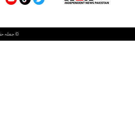
©
جملہ حقوق محفوظ