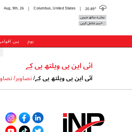
c
Aug, 9th, 26
Columbus, United States
20.89
|
|
ہمارے ساتھ خبریں
+بینر شامل کریں
ہوم
بین اقوام
آئی این پی ویلتھ پی کے
آئی این پی ویلتھ پی کے/
تصاویر/ تصاوی