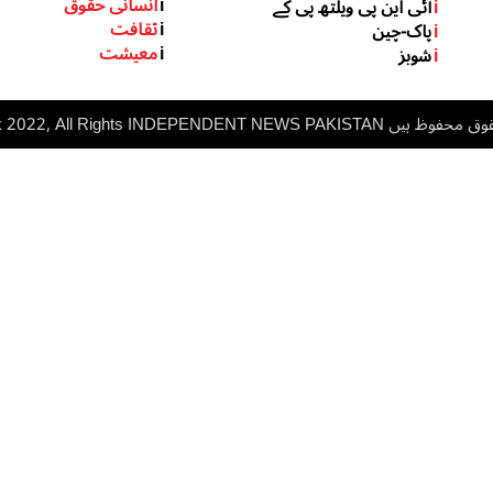
i
انسانی حقوق
i
آئی این پی ویلتھ پی کے
i
ثقافت
i
پاک-چین
i
معیشت
i
شوبز
 ہیں inp.net.pk 2022, All Rights
NDEPENDENT NEWS PAKISTAN
I