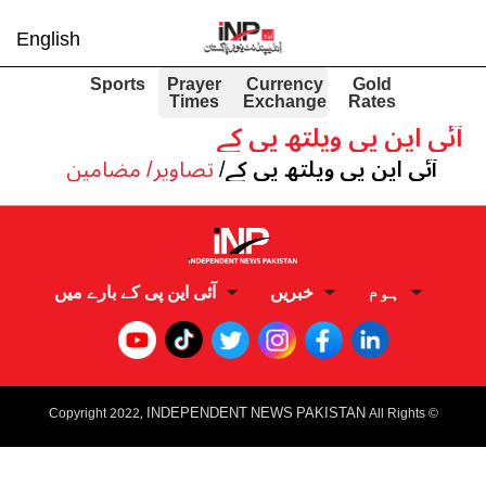
English
Sports
Prayer
Currency
Gold
Times
Exchange
Rates
آئی این پی ویلتھ پی کے
آئی این پی ویلتھ پی کے/
تصاویر/ مضامین
ہوم
خبریں
آئی این پی کے بارے میں
I
NDEPENDENT NEWS PAKISTAN
Copyright 2022,
All Rights
©