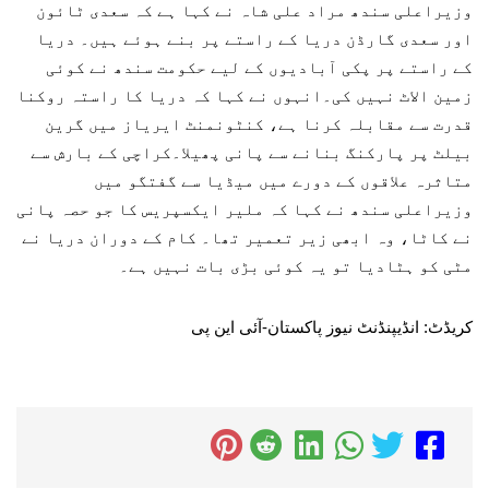
وزیراعلی سندھ مراد علی شاہ نے کہا ہے کہ سعدی ٹائون
اور سعدی گارڈن دریا کے راستے پر بنے ہوئے ہیں۔ دریا
کے راستے پر پکی آبادیوں کے لیے حکومت سندھ نے کوئی
زمین الاٹ نہیں کی۔انہوں نے کہا کہ دریا کا راستہ روکنا
قدرت سے مقابلہ کرنا ہے، کنٹونمنٹ ایریاز میں گرین
بیلٹ پر پارکنگ بنانے سے پانی پھیلا۔کراچی کے بارش سے
متاثرہ علاقوں کے دورے میں میڈیا سے گفتگو میں
وزیراعلی سندھ نے کہا کہ ملیر ایکسپریس کا جو حصہ پانی
نے کاٹا، وہ ابھی زیر تعمیر تھا۔ کام کے دوران دریا نے
مٹی کو ہٹادیا تو یہ کوئی بڑی بات نہیں ہے۔
کریڈٹ: انڈیپنڈنٹ نیوز پاکستان-آئی این پی