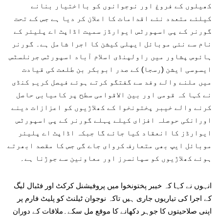
کھیلوں کے فروغ اور نوجوانوں کو بااختیار بنانے
کیلئے متعدد نئے اقدامات کا اعلان کر دیا ہے جس کے تحت
گورنر کے پی اسپورٹس ایوارڈز سمیت اڈاپٹ اے پلیئر کے
نام سے نئی موبائل ایپلی کیشن کا اجرا شامل ہے۔ گورنر
ہائوس پشاور میں راولپنڈی اسلام آباد اسپورٹس جرنلسٹس
ایسوسی ایشن (رسجا) کے صدر ابوبکر بن طلعت کی قیادت
میں ملنے والے وفد سے گفتگو کرتے ہوئے فیصل کریم کنڈی
نے کہا کہ قومی اور بین الاقوامی سطح پر کامیابی حاصل
کرنے والے خیبر پختونخوا کے کھلاڑیوں کو اعزازات دینے
اورانکی حوصلہ افزای کیلے پہلے گورنر کے پی اسپورٹس
ایوارڈز کا انعقاد کیا جائے گا جبکہ اڈاپٹ اے پلیئر
موبائل ایپ بھی متعارف کروای جاے گی جس کا مقصد ابھرتے
ہوئے کھلاڑیوں کو سپانسرز اور معاونین سے جوڑنا ہے۔
انہوں نے کہا کہ خیبر پختونخوا میں پروفیشنل کرکٹ اور فٹبال لیگ
کے اجرا کی تیاریوں جاری ہیں تاکہ نوجوان ٹیلنٹ کو پلیٹ فارم پر
اپنی صلاحیتوں کا جوہر دکھانے کا موقع مل سکے۔ملاقات کے دوران