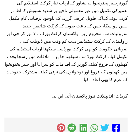
گورنرخیبر پختونخوا نے پشاور کے ارباب نیاز کرکٹ اسٹیڈیم کی
تعمیرکی تکمیل میں غیر معمولی تاخیر پر شدید تشویش کا اظہار
کرتے ہوئے کہاکہ طویل عرصہ گزرنے کے باوجود ترقیاتی کام مکمل
نہیں ہو سکا، جس کے باعث صوبے کے کرکٹ شائقین جدید
سہولیات سے محروم ہیں۔پاکستان کرکٹ بورڈ نے لاہور کراچی اور
راولپنڈی کے کرکٹ سٹیڈیمز بہت کم وقت میں ڈیویلپ کیے ۔
صوبائی حکومت کو بھی کرکٹ بورڈسے سیکھنا ارباب اسٹیڈیم کی
تکیمل کیلے کرکٹ بورڈ سے سیکھنا چاہیے۔ ملاقات میں رسجا وفد نے
کھیلوں کے فروغ کیلئے گورنر کے اقدامات کو سراہا اور خیبر پختونخوا
میں کھیلوں کے فروغ اور نوجوانوں کی ترقی کیلئے مشترکہ جدوجہد
کے عزم کا بھی اعادہ کیا۔
کریڈٹ: انڈیپنڈنٹ نیوز پاکستان-آئی این پی