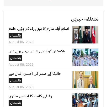
متعلقہ خبریں
اسلام آباد مارچ کا ہوم ورک کر چکے، جامع
پلان کیساتھ آ رہے ہیں، شفیع جان
پاکستان
August 06, 2026
پاکستان کو کبھی اداس نہیں ہونے دیں
گے،جشن آزادی پر بچوں کا بڑا پیغام، روشن
پاکستان
مستقبل ، خوبصورت ماحول کیلئے عزم کا
August 06, 2026
اظہار
جائیکا کے صدر کی احسن اقبال سے
ملاقات، ترقیاتی تعاون کو وسعت دینے پر
پاکستان
اتفاق
August 06, 2026
وفاقی کابینہ کا اجلاس ملتوی
پاکستان