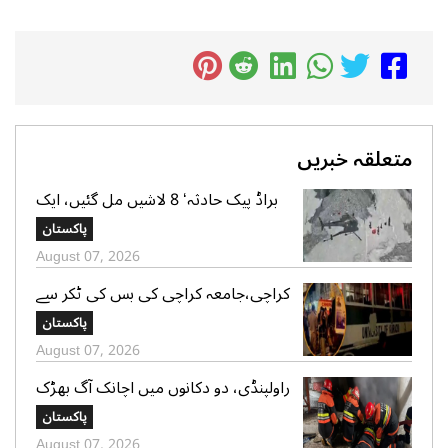
متعلقہ خبریں
براڈ پیک حادثہ‘ 8 لاشیں مل گئیں، ایک
تک رسائی مشکل، 2 کی تلاش جاری‘
پاکستان
صدر الپائن کلب
August 07, 2026
کراچی،جامعہ کراچی کی بس کی ٹکر سے
موٹر سائیکل سوار لڑکی جاں بحق،ڈرائیور
پاکستان
گرفتار
August 07, 2026
راولپنڈی، دو دکانوں میں اچانک آگ بھڑک
اٹھی، ریسکیو کی بروقت کارروائی، بڑا
پاکستان
نقصان ٹل گیا
August 07, 2026