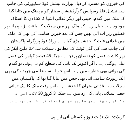
کی خبروں کو مسترد کر دیا۔ وزارت نیشنل فوڈ سکیورٹی کی جانب
سے نیشنل فلڈ رسپانس کوآرڈینیشن سینٹر کو بریفنگ میں بتایا گیا
کہ ملک میں گندم، چینی اور دیگر غذائی اشیا کا 153دن کا اسٹاک
موجود ہے۔ خیال رہے کہ ملک بھر میں سیلاب کے باعث بڑے پیمانے پر
فصلیں زیر آب آئی تھیں جس کے بعد خبریں سامنے آئی تھی کہ ملک
میں غذائی قلت کا خدشہ بڑھ گیا ہے۔ ورلڈ فوڈ پروگرام پاکستان
کی جانب سے کی گئی ٹوئٹ کے مطابق، سیلاب سے9.4 ملین ایکڑ کی
زیر کاشت فصل کو نقصان پہنچا ہے جبکہ45 فیصد کپاس کی فصل
تباہ ہوگئی ہے ، اگر اکتوبر تک پانی کی سطح کم نہ ہوئی تو گندم
کی بوائی بھی خطرے میں ہے۔ اس حوالے سے عالمی جریدے کی بھی
ایک رپورٹ سامنے آئی تھی جس میں بتایا گیا تھا کہ پاکستان میں
سیلاب سے غذائی بحران کا خدشہ ہے، اس وقت ملک کا ایک تہائی
حصہ سیلابی پانی کی زد میں ہے جبکہ 3 کروڑ 30 لاکھ افراد
متاثر ہو چکے ہیں جنہیں فوری امداد کی اشد ضرورت ہے۔
کریڈٹ: انڈیپنڈنٹ نیوز پاکستان-آئی این پی