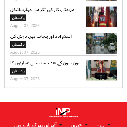
مریدکے، کار کی ٹکر سے موٹرسائیکل
سوار 2 دوست جاں بحق، بچہ شدید
پاکستان
زخمی
August 07, 2026
اسلام آباد اور پنجاب میں بارش کی
پیشگوئی، کراچی میں بوندا باندی کا
پاکستان
امکان
August 07, 2026
مون سون کے بعد خستہ حال عمارتوں کا
سروے کرایا جائے، وزیراعلی پنجاب کی
پاکستان
ہدایت
August 07, 2026
ہوم
خبریں
آئی این پی کے بارے میں