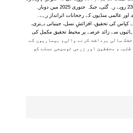
کی گئی۔ ستمبر 2024 میں روئی کی قیمت 19 ہزار 743 روپے تک پہنچی، بعد ازاں دسمبر میں کم ہو کر 18 ہزار 230 روپے رہ گئی، جبکہ جنوری 2025 میں دوبارہ
ور عالمی منڈیوں کے رجحانات اثرانداز رہے۔
 سراہا گیا۔ 1970 میں قائم ہونے والے اس ادارے نے کپاس کی تحقیق، افزائشِ نسل، جینیاتی بہتری،
چ دہائیوں سے زائد عرصے پر محیط تحقیق مکمل کی
، گرمی اور خشک سالی برداشت کرنے والی، بیماریوں کے
 طلبہ، محققین اور زرعی توسیعی عملے کو