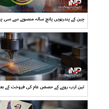
چین کے پندرہویں پانچ سالہ منصوبے سے سی پ
عوامی فلاح پر مبنی تعاون کے نئے مواقع پیدا ہو
گے،ویلتھ پاکستان
تین ارب روپے کے حصص عام کی فروخت کے بعد
سلیکٹ ٹیکنالوجیز کی اصل آزمائش شروع، کامی
دارومدار کارکردگی پر،ویلتھ پاکستان