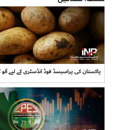
پاکستان کی پراسیسڈ فوڈ انڈسٹری کے لیے آلو ک
نئی اقسام تیار،ویلتھ پاکستان