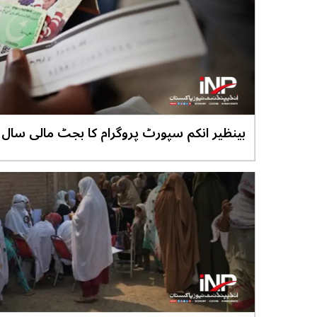
تک ایک کھرب روپے سے تجاوز کر جائے گا،ویلتھ
پاکستان