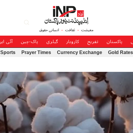
معیشت
ثقافت
انسانی حقوق
ی
پاکستان
تفریح
کاروبار
گیلری
پاک-چین
آئی ای
Sports
Prayer Times
Currency Exchange
Gold Rates