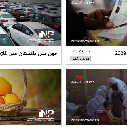
بینظیر انکم سپورٹ پروگرام کا بجٹ مالی سال 2029
Jul 23, 26
مزید دیکھیں
فیصد اضافہ،ویلتھ پاکستان