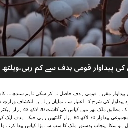
 میں کپاس کی پیداوار مقررہ قومی ہدف حاصل نہ کر سکی تاہم سندھ نے
ود پیداوار کی شرح کے اعتبار سے نمایاں رہا۔ یہ انکشاف وزار