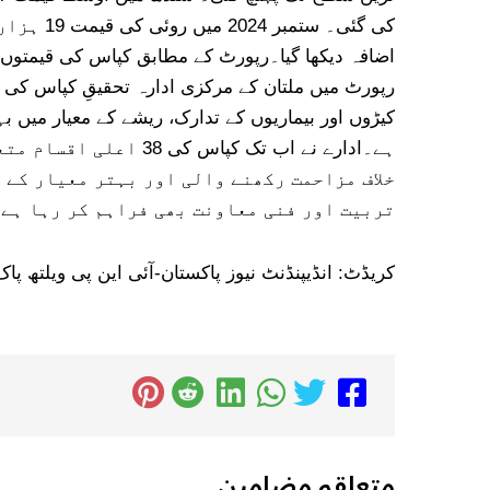
اضافہ دیکھا گیا۔رپورٹ کے مطابق کپاس کی قیمتوں 
کیڑوں اور بیماریوں کے تدارک، ریشے کے معیار میں 
ہے۔ادارے نے اب تک ک
خلاف مزاحمت رکھنے والی اور بہتر معیار کے 
تربیت اور فنی معاونت بھی فراہم کر رہا ہے۔
کریڈٹ: انڈیپنڈنٹ نیوز پاکستان-آئی این پی ویلتھ پاک
متعلقہ
مضامین