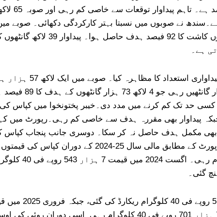
ہزار ہیکٹر تھا۔ اس ک
ت کسی حد تک کم کرنے میں مدد دی۔خیبر پختونخوا میں کپاس کی 
کہ پیداوار بھی مقررہ ہدف سے خاصی کم رہی۔رپورٹ میں کہا گ
وہ بھی مکمل ہدف حاصل نہ کر سکا۔ دوسری جانب پنجاب کپاس 
پیداواری اہداف حاصل کرنے میں ناکام رہا۔سالانہ رپورٹ 