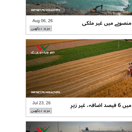
ی منصوبے میں غیر ملکی
Aug 06, 26
مزید دیکھیں
ڑا حصہ،ویلتھ پاکستان
سندھ میں زیرِ کاشت رقبے میں 6 فیصد اضافہ، غیر زیرِ
Jul 23, 26
مزید دیکھیں
 رہ گئی،ویلتھ پاکستان