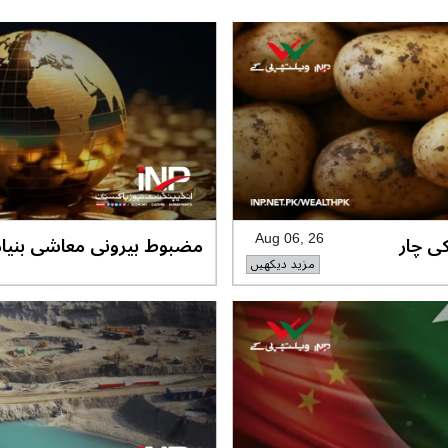
ی چار
مضبوط بیرونی معاشی بنیا
Aug 06, 26
مزید دیکھیں
استحکام کو تقویت مل رہی ہ