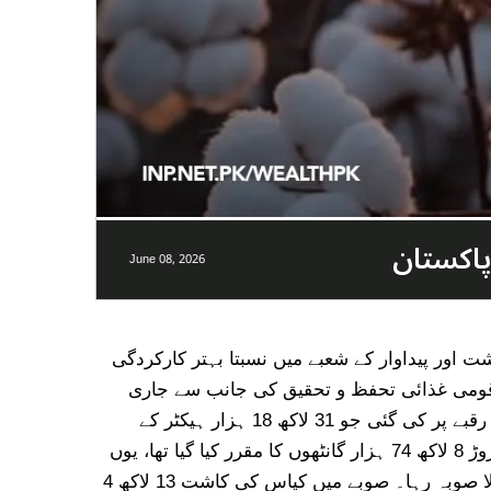
June 08, 2026
 کاشت اور پیداوار کے شعبے میں نسبتا بہتر کارکردگی
تِ قومی غذائی تحفظ و تحقیق کی جانب سے جاری
کردہ سالانہ رپورٹ 25-2024 میں کیا گیا ہے۔رپورٹ کے مطابق ملک بھر میں کپاس کی کاشت 20 لاکھ 43 ہزار ہیکٹر رقبے پر کی گئی جو 31 لاکھ 18 ہزار ہیکٹر کے
مقررہ ہدف کا 66 فیصد ہے۔ اسی طرح کپاس کی مجموعی پیداوار 70 لاکھ 84 ہزار گانٹھیں رہی جبکہ ہدف ایک کروڑ 8 لاکھ 74 ہزار گانٹھوں کا مقرر کیا گیا تھا، یوں
قومی سطح پر پیداوار کا ہدف صرف 65 فیصد حاصل ہو سکا۔پنجاب بدستور ملک کا سب سے بڑا کپاس پیدا کرنے والا صوبہ رہا۔ صوبے میں کپاس کی کاشت 13 لاکھ 4