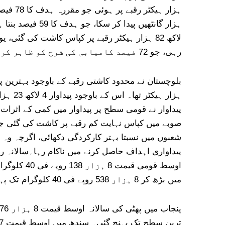
رہی، جو 72 فیصد کامیابی کی شرح کو ظاہر کرتی ہے۔
پیداوار نے قومی سطح پر پیداوار میں کمی کے اثرا
صوبے میں کپاس نہایت کم رقبے پر کاشت کی گئی جب
شعبوں میں نسبتا بہتر کارکردگی دکھائی، اگرچہ 
میں بڑھ کر 8 ہزار 538 روپے فی 40 کلوگرام تک پہنچ گئی۔