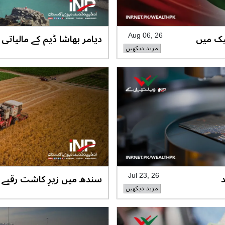
یک میں
دیامر بھاشا ڈیم کے مالیات
Aug 06, 26
مزید دیکھیں
ں
تجارتی قرضوں کا سب سے ب
Jul 23, 26
مزید دیکھیں
ابی کا
کاشت زمین نصف سے بھی کم