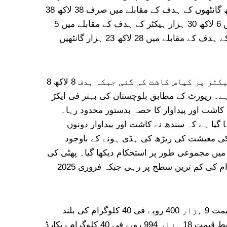
ہزار ہیکٹر رقبے پر ہوئی جو مقررہ ہدف کا 78 فیصد ہے۔ تاہم پیداوار توقعات سے خاصی کم رہی اور صوبہ 65 لاکھ گانٹھوں کے ہدف کے مقابلے میں صرف 38 لاکھ 38
ہزار گانٹھیں پیدا کر سکا، جو ہدف کا 59 فیصد بنتا ہے۔سندھ نے صوبوں میں نسبتا بہتر کارکردگی دکھائی۔ صوبے میں 6 لاکھ 30 ہزار ہیکٹر کے ہدف کے مقابلے میں 5
لاکھ 82 ہزار ہیکٹر رقبے پر کپاس کاشت کی گئی، یوں کاشت کا 92 فیصد ہدف حاصل ہوا۔ پیداوار 39 لاکھ گانٹھوں کے ہدف کے مقابلے میں 28 لاکھ 23 ہزار گانٹھیں
بلوچستان نے محدود کاشتی رقبے کے باوجود بہترین پیداواری استعداد کا مظاہرہ کیا۔ صوبے میں ایک لاکھ 57 ہزار ہیکٹر پر کپاس کاشت کی گئی جبکہ ہدف 8 لاکھ 8
ے باوجود پیداوار 4 لاکھ 23 ہزار گانٹھیں رہی جو 4 لاکھ 73 ہزار گانٹھوں کے ہدف کا 89 فیصد ہے۔ رپورٹ کے مطابق بلوچستان کی بہتر فی ایکڑ
کاشت اور پیداوار کا حصہ بدستور محدود رہا۔
یا ہے کہ سندھ نے کاشت اور پیداوار دونوں
کی معیشت کی ریڑھ کی ہڈی ہونے کے باوجود
کے مطابق مالی سال 25-2024 کے دوران کپاس کی قیمتوں میں مجموعی طور پر استحکام دیکھا گیا۔ پھٹی کی
اوسط قومی قیمت 8 ہزار 138 روپے فی 40 کلوگرام رہی۔ اگست 2024 میں قیمت 7 ہزار 543 روپے فی 40 کلوگرام کی کم ترین سطح پر رہی جبکہ فروری 2025
پنجاب میں پھٹی کی سالانہ اوسط قیمت 8 ہزار 576 روپے فی 40 کلوگرام ریکارڈ کی گئی، جبکہ فروری 2025 میں قیمت 9 ہزار 400 روپے فی 40 کلوگرام کی بلند
ترین سطح تک پہنچ گئی۔ سندھ میں اوسط قیمت 7 ہزار 701 روپے فی 40 کلوگرام رہی۔اسی دوران روئی کی اوسط قیمت 18 ہزار 994 روپے فی 40 کلوگرام ریکارڈ