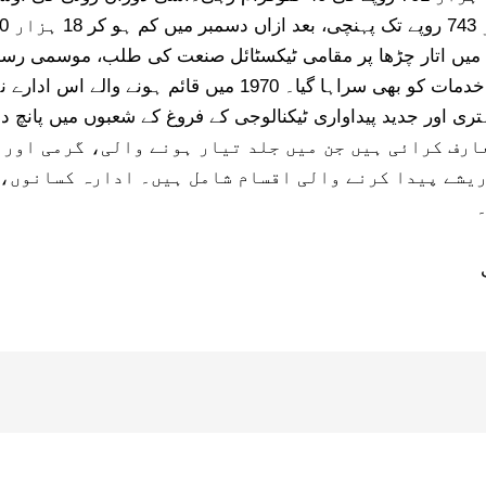
میں اتار چڑھا پر مقامی ٹیکسٹائل صنعت کی طلب، موسمی رسد ا
رپورٹ میں ملتان کے مرکزی ادارہ تحقیقِ کپاس کی خدمات کو بھی
بہتری اور جدید پیداواری ٹیکنالوجی کے فروغ کے شعبوں میں پان
پاس کی 38 اعلی اقسام متعارف کرائی ہیں جن میں جلد تیار ہونے والی
ریشے پیدا کرنے والی اقسام شامل ہیں۔ ادارہ کسانوں،