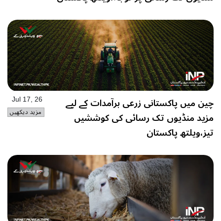
چین میں پاکستانی زرعی برآمدات کے لیے
Jul 17, 26
مزید دیکھیں
مزید منڈیوں تک رسائی کی کوششیں
تیز،ویلتھ پاکستان