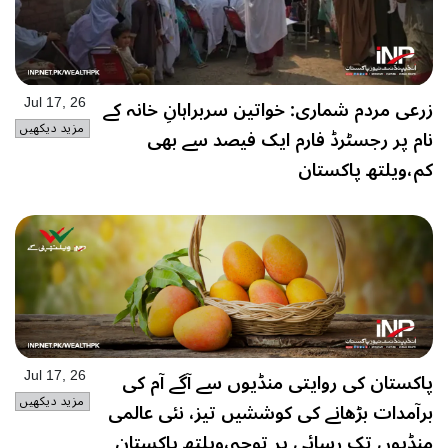
زرعی مردم شماری: خواتین سربراہانِ خانہ کے
Jul 17, 26
مزید دیکھیں
نام پر رجسٹرڈ فارم ایک فیصد سے بھی
کم،ویلتھ پاکستان
پاکستان کی روایتی منڈیوں سے آگے آم کی
Jul 17, 26
مزید دیکھیں
برآمدات بڑھانے کی کوششیں تیز، نئی عالمی
منڈیوں تک رسائی پر توجہ،ویلتھ پاکستان