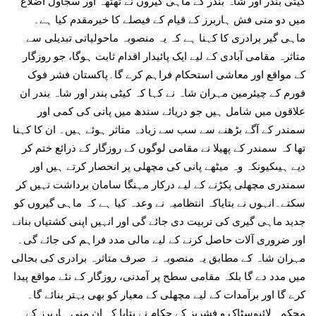
کیٹی بندر اور شاہ بندر کے ماہی گیروں نے ٹھٹھہ اور سجاول اضلاع
میں دو منی فش ہاربرز کے قیام کے فیصلے کا خیرمقدم کیا ہے۔
ماہی گیر برادری کا کہنا ہے کہ یہ منصوبہ ماحولیاتی تبدیلی سے
متاثرہ مقامی آبادی کے لیے ایک پائیدار اقدام ثابت ہوگا، جو روزگار
کے مواقع اور معاشی استحکام فراہم کرے گا۔پاکستان فشر فوک
فورم کے چیئرمین مہران شاہ نے کہا کہ کیٹی بندر اور شاہ بندر ان
علاقوں میں شامل ہیں جو دریائے سندھ میں پانی کی کمی اور
سمندر کے آگے بڑھنے سے سب سے زیادہ متاثر ہوئے ہیں۔ ان کا کہنا
تھا کہ سمندر کے پھیلا نے مقامی لوگوں کے روزگار کے ذرائع ختم کر
دیے ہیںکیونکہ وہ میٹھے پانی کی مچھلی پر انحصار کرتے ہیں اور
سمندری مچھلی پکڑنے کے لیے درکار مہنگا سامان برداشت نہیں کر
سکتے۔انہوں نے بتایاکہ انتظامیہ نے وعدہ کیا ہے کہ ماہی گیروں کو
جدید ماہی گیری کی تربیت دی جائے گی اور انہیں اپنی کشتیاں بنانے
اور ضروری آلات حاصل کرنے کے لیے مالی مدد فراہم کی جائے گی۔
مہران شاہ کے مطابق یہ منصوبہ نہ صرف متاثرہ برادری کی بحالی
میں مدد دے گا بلکہ مقامی سطح پر آمدنی، روزگار کے نئے مواقع پیدا
کرے گا اور برآمدات کے لیے مچھلی کے معیار کو بھی بہتر بنائے گا۔
محکمہ لائیوسٹاک و فشریز کے حکام نے بتایا کہ ان منی ہاربرز کے