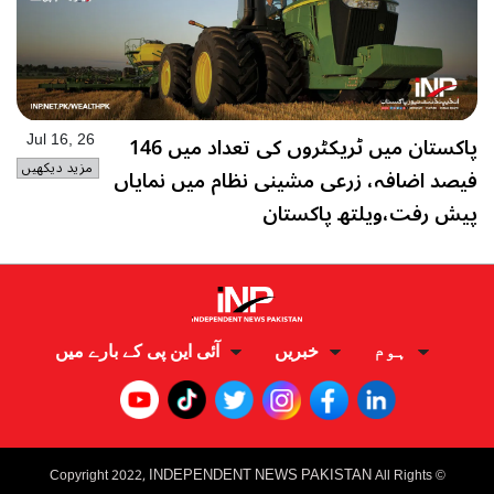
پاکستان میں ٹریکٹروں کی تعداد میں 146
Jul 16, 26
مزید دیکھیں
فیصد اضافہ، زرعی مشینی نظام میں نمایاں
پیش رفت،ویلتھ پاکستان
ہوم
خبریں
آئی این پی کے بارے میں
I
NDEPENDENT NEWS PAKISTAN
Copyright 2022,
All Rights
©