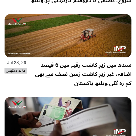
شروع، کامیابی کا دارومدار کارکردگی پر،ویلتھ
پاکستان
سندھ میں زیرِ کاشت رقبے میں 6 فیصد
Jul 23, 26
مزید دیکھیں
اضافہ، غیر زیرِ کاشت زمین نصف سے بھی
کم رہ گئی،ویلتھ پاکستان