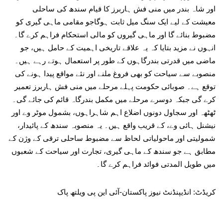
اور شاہ بندر میں منی فش ہاربرز کا قیام سندھ کی ساحلی
معیشت کے لیے ایک سنگ میل ثابت ہوگاجو مقامی ماہی گیری کو
مضبوط بنائے گا اور ماہی گیروں کو مالی استحکام فراہم کرے گا۔
انہوں نے مزید بتایا کہ یہ علاقے تاریخی اہمیت کے حامل ہیں، جو
ماضی میں قدرتی بندرگاہوں کے طور پر استعمال ہوتے رہے ہیں۔
منصوبے سے سیاحت کو بھی فروغ ملنے اور نئے مواقع پیدا ہونے کی
توقع ہے۔ صوبائی حکومت پہلے مرحلے میں منی فش ہاربرز تعمیر
کرے گی جبکہ دوسرے مرحلے میں مکمل بندرگاہ قائم کی جائے گی۔
ٹھٹھہ اور سجاول دونوں اضلاع اہم شاہراہوں، بشمول موٹر وے اور
نیشنل ہائی وے، کے قریب واقع ہیں۔ یہ منصوبہ سندھ کے پائیدار،
شمولیتی اور ماحولیاتی لحاظ سے مضبوط ساحلی ترقی کے وژن کے
مطابق ہے جو سندھ کے ماہی گیری، تجارت اور سیاحت کے شعبوں
میں طویل المدتی فوائد فراہم کرے گا۔
کریڈٹ: انڈیپنڈنٹ نیوز پاکستان-آئی این پی ویلتھ پاک