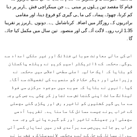
قیام کا مقصد تین پہلوں پر مبنی ہے جن میںکراچی فش ہاربر پر دبا
کم کرنا، چھوٹے پیمانے کی ماہی گیری کو فروغ دینا، اور مقامی
برادریوں کے روزگار میں اضافہ کرناشامل ہے۔دونوں ہاربرز پر تقریبا
1.35 ارب روپے لاگت آئے گی اور منصوبہ تین سال میں مکمل کیا جائے
گا۔
اس کی مالی معاونت صوبائی فنڈنگ اور غیر ملکی امداد سے
ہوگی۔محکمہ کے ڈائریکٹر اسیم کریم نے ویلتھ پاکستان
کو بتایا کہ ایک حالیہ اعلی سطحی اجلاس میں محکمہ نے
وزیراعلی اور دیگر حکام کو منصوبے کی تفصیلات سے آگاہ
کیا۔انہوں نے بتایا کہ صوبے میں موجود مرکزی سی فوڈ
لینڈنگ سائٹ اپنی گنجائش سے تجاوز کر چکی ہے جس کی وجہ
سے ماہی گیر کشتیوں کو تاخیر، رش اور پکڑی گئی مچھلی
کے خراب ہونے جیسے مسائل کا سامنا ہے۔ تقریبا آدھی
مچھلی اور جھینگے تاخیر اور کم گہرے پانی کی وجہ سے
خراب ہو جاتے ہیںجس سے برآمدی قدر میں نمایاں کمی آتی
ہے۔ان مسائل کے حل کے لیے محکمہ لائیوسٹاک و فشریز نے