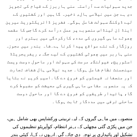
جدید سہولیات سے آراستہ منی ہاربرز کے قیام کی تجویز
دی ہے جن میں نیلامی ہال، ذخیرہ گاہیں اور کشتیوں کے
لیے ڈوکنگ سہولت شامل ہوگی۔ فشریز ڈائریکٹوریٹ میرین
اینڈ اِن لینڈاس منصوبے پر عمل درآمد کرے گاجس کا مقصد
چھوٹے ماہی گیروں کی مدد، کارکردگی میں بہتری اور
روزگار کے نئے مواقع پیدا کرنا ہے۔شاہ بندر میں مجوزہ
منی ہاربر میں چھوٹی کشتیوں کے لیے جگہ، ریفریجریٹڈ
اسٹوریج، فیولنگ، مرمت کی سہولت اور ماحول دوست ویسٹ
مینجمنٹ نظام شامل ہوگا۔ جدید نیلامی ہال شفاف تجارت
اور منصفانہ قیمتوں کو فروغ دے گا۔اسیم کریم نے بتایا
کہ یہ منصوبہ مقامی ماہی گیری کی معیشت کو مضبوط کرے
گا، پائیدار طریقوں کو فروغ دے گا اور ماحول دوست
ساحلی ترقی میں مددگار ثابت ہوگا۔
منصوبے میں ماہی گیروں کے لیے تربیتی ورکشاپس بھی شامل ہیں،
جن میں پکڑی گئی مچھلی کے بہتر انتظام، کوآپریٹو تنظیموں کی
تشکیل اور پائیداری پر توجہ دی جائے گی۔انہوں نے کہا، کیٹی بندر