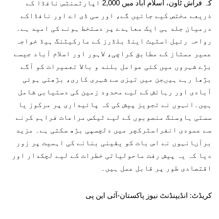
کہ فراش ٹاون، اسلام آباد میں 2,000 اپارٹمنٹس نافڈا کے
ذریعے مختص کیے جائیں گے، اور سی ڈی اے اور نافڈاکے
درمیان جلد ہی ایک معاہدے پر دستخط ہونے کی امید ہے۔
رواحہ رئیل اسٹیٹ اینڈ بلڈرز کے مارکیٹنگ ہیڈ خواجہ
عمیر ممتاز کے مطابق کراچی، لاہور اور اسلام آباد جیسے
بڑے شہروں میں کئی عوامل بلند و بالا تعمیرات کو آگے
بڑھا رہے ہیںجن میں تیزی سے شہری کاری، بڑھتی ہوئی
آبادی اور رہائش کے لیے محدود زمین کی دستیابی شامل
ہیں۔انہوں نے تجویز پیش کی کہ پائیداری پر مرکوز یا
سستی ہاوسنگ منصوبوں کے لیے ٹیکس مراعات فراہم کرنے
سے عمودی انفراسٹرکچر میں دلچسپی بڑھ سکتی ہے۔ مزید
برآںانہوں نے اس بات کو یقینی بنانے کی اہمیت پر زور
دیا کہ یہ پیش رفت ماحولیاتی خطرات کے لیے لچکدار اور
اقتصادی طور پر قابل عمل ہیں۔
کریڈٹ: انڈیپنڈنٹ نیوز پاکستان-آئی این پی