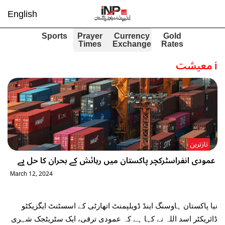
English
Sports
Prayer
Currency
Gold
Times
Exchange
Rates
i
معیشت
تازترین
عمودی انفراسٹرکچر پاکستان میں رہائش کے بحران کا حل ہے
March 12, 2024
نیا پاکستان ہاوسنگ اینڈ ڈویلپمنٹ اتھارٹی کے اسسٹنٹ ایگزیکٹو
ڈائریکٹر اسد اللہ نے کہا ہے کہ عمودی ترقی، ایک سٹریٹجک شہری