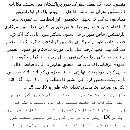
منصوبہ بندی کے نقطہ نظر کے طور پرپاکستان میں سستے مکانات
کے سنگین بحران سے نمٹنے کا حل ہے۔ویلتھ پاک کو ایک انٹرویو
میںانہوں نے کہا کہ پچھلی حکومتوں اور انتظامیہ نے عمودی ترقی
کے اقدامات پر خاصا زور دیا۔ خاص طور پر، کافی تعداد میں سرکاری
اپارٹمنٹس، خاص طور پر جی سیون سیکٹر میں، آبادی کے ایک بڑے
حصے، خاص طور پر سرکاری ملازمین کو ایڈجسٹ کرنے کے لیے تعمیر
کیے گئے تھے۔کچھ عرصہ قبل ہائی کورٹ نے حکام کو عمودی تعمیر
پر توجہ دینے کی ہدایت کی تھی۔ حال ہی میں، نگراں حکومت نے
عمودی ترقیاتی اقدامات سے متعلق تجاویز کے لیے باضابطہ کال
جاری کیپٹل ڈویلپمنٹ اتھارٹی نے اپنے ملازمین کو پلاٹ الاٹ کیے ہیں۔
تاہم، پلاٹ مختص کرنے کی مشق کا مطلب یہ ہے کہ دیئے گئے 100
ایکڑ پر، صرف ایک محدود تعداد، عام طور پر 10 سے 15 ہزار
ملازمین کو ایڈجسٹ کیا جا سکتا ہے۔اس کے برعکس عمودی
انفراسٹرکچر کی حکمت عملیوں کی تلاش دستیاب جگہ کے
زیادہ موثر استعمال کی تجویز کرتی ہے۔ مثال کے طور پر،
ایک ہی 100 ایکڑ پلاٹ پر چار ٹاورز کی تعمیر ممکنہ طور
پر ملازمین کی ایک بڑی تعداد کے لیے رہائش کی سہولیات