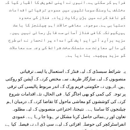
فراہم کر سکتی ہے۔انہوں نے اپنی تشویش کا اظہار کیا کہ
مختلف ہاوسنگ سوسائٹیوں میں عمودی ترقیاتی اقدامات
کو نافذ کرنے میں بڑی رکاوٹ زیادہ فنڈز کی محدود
دستیابی ہے۔موجودہ معاشی حالات اہم چیلنجز کا باعث
ہیںکیونکہ کافی فنڈز آسانی سے قابل رسائی نہیں ہیں۔
مزید برآں، آئی ایم ایف کی امداد پر انحصار نے اس طرح
کی مالی معاونت سے منسلک سخت شرائط کی وجہ سے معاملات
کو مزید پیچیدہ بنا دیا ہے۔
یہ شرائط سبسڈی کے لیے فنڈز کے استعمال یا ایسے ترقیاتی
منصوبوں کے لیے سازگار طریقے سے مختص کرنے کے آپشن کو روکتی
ہیں۔انہوں نے حکومتی فریم ورک کے اندر مربوط پالیسی کی ترقی
پر توجہ کی کمی کو بھی اجاگر کیا۔ فی الحال، نئے اقدامات شروع
کرنے کی کوششوں کو معاشی ماحول کا تقاضا کرنے کے درمیان اہم
چیلنجوں کا سامنا ہے۔ نتیجتا، اختراعی منصوبوں کے لیے مطلوبہ
تعاون اور رہنمائی حاصل کرنا مشکل تر ہوتا جا رہا ہے۔عمودی
انفراسٹرکچر کی حوصلہ افزائی کے لیے، سی ڈی اے نے فیصلہ کیا ہے