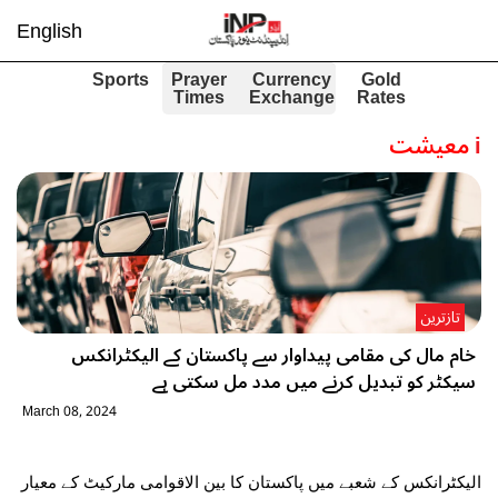
English
Sports
Prayer
Currency
Gold
Times
Exchange
Rates
i
معیشت
تازترین
خام مال کی مقامی پیداوار سے پاکستان کے الیکٹرانکس
سیکٹر کو تبدیل کرنے میں مدد مل سکتی ہے
March 08, 2024
الیکٹرانکس کے شعبے میں پاکستان کا بین الاقوامی مارکیٹ کے معیار