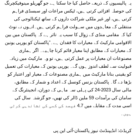
یہ پالیسیوں کے ذریعے حاصل کیا جا سکتا ہے جو گھریلو مینوفیکچرنگ
کی حوصلہ افزائی کرتی ہیں، ٹیکس مراعات اور سبسڈی فراہم
کرتی ہیں، اور غیر ملکی شراکت داروں کے ساتھ ٹیکنالوجی کی
منتقلی کے معاہدوں میں سہولت فراہم کرتی ہیں۔انہوں نے نوٹ
کیا کہ مقامی منڈی کے زوال کا سبب یہ تاثر ہے کہ پاکستان میں بین
الاقوامی مارکیٹ کے معیارات کا فقدان ہے۔"پاکستان کو یورپی یونین
کے معیارات کے مطابق اپنا معیار قائم کرنا چاہیے۔ اگر ہماری
مصنوعات ان معیارات پر عمل کرتی ہیں، تو وہ مارکیٹ میں زیادہ
قبولیت سے لطف اندوز ہوں گے۔ یورپی یونین کے معیارات کی تعمیل
کو یقینی بنانا مارکیٹ میں ہماری مصنوعات کے معیار اور اعتبار کو
بڑھا دے گا۔ پاکستان بزنس کونسل کے اعداد و شمار کے مطابق،
مالی سال 2023-24 کی پہلی سہ ماہی کے دوران، انجینئرنگ کے
سامان کی برآمدات 59 ملین ڈالر کی تھیں، جو گزشتہ سال کی
اسی مدت کے مقابلے میں 4.7 فیصد کی کمی کی نشاندہی کرتی
ہیں۔
کریڈٹ: انڈیپنڈنٹ نیوز پاکستان-آئی این پی