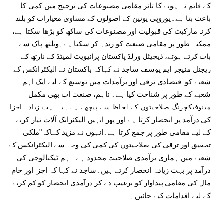
کے قائم نہ ہونے کا تاثر مقامی مصنوعات کی ترجیح میں کمی کا
باعث بنا ہے۔یوروپی یونین کے اصولوں کے مساوی معیارات کو بلند
کرنا مارکیٹ کی قبولیت اور مصنوعات کی ساکھ کو بڑھا سکتا ہے،
ممکنہ طور پر مقامی صنعت کو زندہ کر سکتا ہے۔ویلتھ پاک سے
بات کرتے ہوئے، ڈیجیٹل ورلڈ پاکستان پرائیویٹ لمیٹڈ کے نارتھ کے
ریجنل منیجر ایم یوسف ساجد نے کہاکہ پاکستان نے الیکٹرانکس کے
شعبے کو اقتصادی ترقی اور برآمدات میں توسیع کے لیے ایک اہم
شعبے کے طور پر شناخت کیا ہے۔ تاہم، صنعت اب بھی مکمل
مینوفیکچرنگ صلاحیتوں کے لحاظ سے پیچھے ہے۔ یہ بہت زیادہ اجزا
کی درآمد پر انحصار کرتا ہے اور پھر انہیں الیکٹرانک آلات تیار کرنے
کے لیے مقامی طور پر جمع کرتا ہے۔انہوں نے مزید کہاکہ"ملکی
تحقیق اور ترقی کی صلاحیتوں کی کمی کی وجہ سے الیکٹرانکس کے
شعبے میں ہماری برآمدی صلاحیت محدود ہے۔ ہم ٹیکنالوجی کی
درآمد پر بہت زیادہ انحصار کرتے ہیں۔ساجد نے کہا کہ اجزا اور خام
مال کی مقامی پیداوار کو ترغیب دے کر درآمدی انحصار کو کم کرنے
کے لیے اقدامات کیے جائیں۔