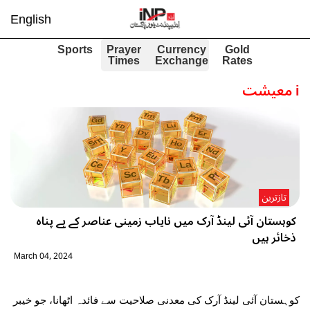
English
Sports
Prayer
Currency
Gold
Times
Exchange
Rates
i
معیشت
تازترین
کوہستان آئی لینڈ آرک میں نایاب زمینی عناصر کے بے پناہ
ذخائر ہیں
March 04, 2024
کوہستان آئی لینڈ آرک کی معدنی صلاحیت سے فائدہ اٹھانا، جو خیبر