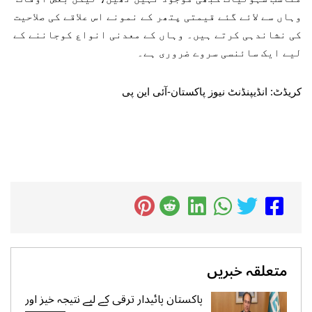
وہاں سے لائے گئے قیمتی پتھر کے نمونے اس علاقے کی صلاحیت
کی نشاندہی کرتے ہیں۔ وہاں کے معدنی انواع کوجاننے کے
لیے ایک سائنسی سروے ضروری ہے۔
کریڈٹ: انڈیپنڈنٹ نیوز پاکستان-آئی این پی
متعلقہ خبریں
پاکستان پائیدار ترقی کے لیے نتیجہ خیز اور