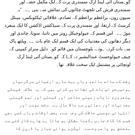
کوہستان آئی لینڈ آرک سمندری پرت کے ایک مکمل حصے اور
سمندری فرش کی تلچھٹ چٹانوں کی نمائش سے بنی ہے۔ "یہ
سیون زون، براعظم براعظم کے تصادم، علاقائی ٹیکٹونکس، مینٹل
کرسٹ کے ارتقا، اور سمندری پرت کے سبڈکشن اڈکشن کا ایک منفرد
موڑ ہے۔ اس قسم کے جیولوجیکل زونز میں تانبا، سونا، چاندی اور
دیگر دھاتوں کی معدنیات کی ایک قسم ایک عام بات ہے۔ویلتھ پاک
سے بات کرتے ہوئے، بلوچستان میں قائم کوہ دلیل منرلز کمپنی کے
چیف جیولوجسٹ عبدالبشیر نے کہا کہ کوہستان آئی لینڈ آرک
اونچائی پر مشتمل ایک سخت علاقہ تھا۔
وقت کے ساتھ ساتھ، وہاں بہت ساری ارضیاتی سرگرمیاں
ہوئیںجو اس بات کی نشاندہی کرتی ہیں کہ یہ علاقہ قیمتی
پتھروں، نایاب زمینی عناصر اور قیمتی اور نیم قیمتی
معدنیات اور دھاتوں سے مالا مال ہے۔ سخت موسم اور
انتہائی موسمی حالات کی وجہ سے، بعض اوقات وہاں کسی بھی
قسم کا کام جاری رکھنا مشکل ہو جاتا ہے چاہے کان کنی سے
متعلق ہو یا سروے سے۔ لیکن، ہوائی جہاز یا ڈرون کا