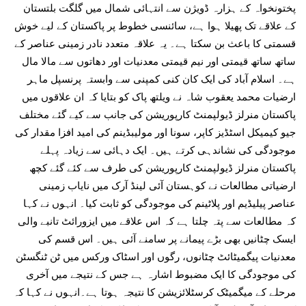
پختونخواہ کے ہزارہ ڈویژن سے انتہائی شمال میں گلگت بلتستان
کے علاقے تک پھیلا ہوا ہے، سائنسی خطوط پر پاکستان کے لیے خوش
قسمتی کا باعث بن سکتا ہے۔ یہ علاقہ متعدد نادر زمینی عناصر کے
ساتھ ساتھ قیمتی اور نیم قیمتی معدنیات اور دھاتوں سے مالا مال
ہے۔ اسلام آباد کی ایک کان کنی کمپنی سے وابستہ پرنسپل ماہر
ارضیات محمد یعقوب شاہ نے ویلتھ پاک کو بتایا کہ ان علاقوں میں
پاکستان منرلز ڈیولپمنٹ کارپوریشن کی جانب سے کیے گئے مختلف
جیو کیمیکل اسٹڈیز کاپر، سونا اور مولیبڈینم کی امید افزا مقدار کی
موجودگی کی نشاندہی کرتے ہیں۔ ایک دہائی سے زیادہ پہلے
پاکستان منرلز ڈیولپمنٹ کارپوریشن کی طرف سے کئے گئے کچھ
ارضیاتی مطالعات نے کوہستان آئی لینڈ آرک میں نایاب زمینی
عناصر پیلیڈیم اور پلاٹینم کی موجودگی کو ثابت کیا۔ انہوں نے کہا
کہ مطالعات سے پتہ چلتا ہے کہ اس علاقے میں ایزورائٹ تانبے والی
ایسک چٹانیں بھی بڑے پیمانے پر سامنے آئی ہیں۔ اس قسم کی
معدنیات پیگمیٹائٹ چٹانوں، رگوں اور اسٹاک ورکس میں ٹن ٹنگسٹن
کی موجودگی کا ایک مضبوط اشارہ ہے جس کے نتیجے میں آخری
مرحلے کے میگمیٹک کرسٹلائزیشن کا نتیجہ ہوتا ہے۔انہوں نے کہا کہ