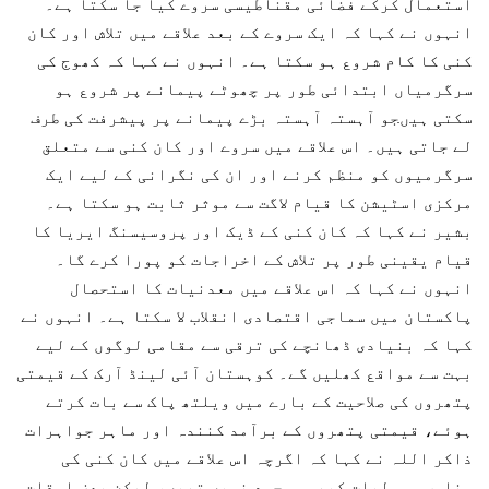
استعمال کرکے فضائی مقناطیسی سروے کیا جا سکتا ہے۔
انہوں نے کہا کہ ایک سروے کے بعد علاقے میں تلاش اور کان
کنی کا کام شروع ہو سکتا ہے۔ انہوں نے کہا کہ کھوج کی
سرگرمیاں ابتدائی طور پر چھوٹے پیمانے پر شروع ہو
سکتی ہیںجو آہستہ آہستہ بڑے پیمانے پر پیشرفت کی طرف
لے جاتی ہیں۔ اس علاقے میں سروے اور کان کنی سے متعلق
سرگرمیوں کو منظم کرنے اور ان کی نگرانی کے لیے ایک
مرکزی اسٹیشن کا قیام لاگت سے موثر ثابت ہو سکتا ہے۔
بشیر نے کہا کہ کان کنی کے ڈیک اور پروسیسنگ ایریا کا
قیام یقینی طور پر تلاش کے اخراجات کو پورا کرے گا۔
انہوں نے کہا کہ اس علاقے میں معدنیات کا استحصال
پاکستان میں سماجی اقتصادی انقلاب لا سکتا ہے۔ انہوں نے
کہا کہ بنیادی ڈھانچے کی ترقی سے مقامی لوگوں کے لیے
بہت سے مواقع کھلیں گے۔ کوہستان آئی لینڈ آرک کے قیمتی
پتھروں کی صلاحیت کے بارے میں ویلتھ پاک سے بات کرتے
ہوئے، قیمتی پتھروں کے برآمد کنندہ اور ماہر جواہرات
ذاکر اللہ نے کہا کہ اگرچہ اس علاقے میں کان کنی کی
مناسب سہولیات کبھی موجود نہیں تھیں، لیکن بعض اوقات