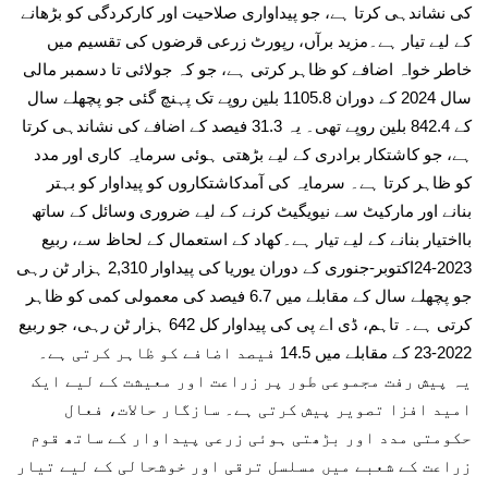
کی نشاندہی کرتا ہے، جو پیداواری صلاحیت اور کارکردگی کو بڑھانے
کے لیے تیار ہے۔مزید برآں، رپورٹ زرعی قرضوں کی تقسیم میں
خاطر خواہ اضافے کو ظاہر کرتی ہے، جو کہ جولائی تا دسمبر مالی
سال 2024 کے دوران 1105.8 بلین روپے تک پہنچ گئی جو پچھلے سال
کے 842.4 بلین روپے تھی۔ یہ 31.3 فیصد کے اضافے کی نشاندہی کرتا
ہے، جو کاشتکار برادری کے لیے بڑھتی ہوئی سرمایہ کاری اور مدد
کو ظاہر کرتا ہے۔ سرمایہ کی آمدکاشتکاروں کو پیداوار کو بہتر
بنانے اور مارکیٹ سے نیویگیٹ کرنے کے لیے ضروری وسائل کے ساتھ
بااختیار بنانے کے لیے تیار ہے۔کھاد کے استعمال کے لحاظ سے، ربیع
2023-24اکتوبر-جنوری کے دوران یوریا کی پیداوار 2,310 ہزار ٹن رہی
جو پچھلے سال کے مقابلے میں 6.7 فیصد کی معمولی کمی کو ظاہر
کرتی ہے۔ تاہم، ڈی اے پی کی پیداوار کل 642 ہزار ٹن رہی، جو ربیع
2022-23 کے مقابلے میں 14.5 فیصد اضافے کو ظاہر کرتی ہے۔
یہ پیش رفت مجموعی طور پر زراعت اور معیشت کے لیے ایک
امید افزا تصویر پیش کرتی ہے۔ سازگار حالات، فعال
حکومتی مدد اور بڑھتی ہوئی زرعی پیداوار کے ساتھ قوم
زراعت کے شعبے میں مسلسل ترقی اور خوشحالی کے لیے تیار