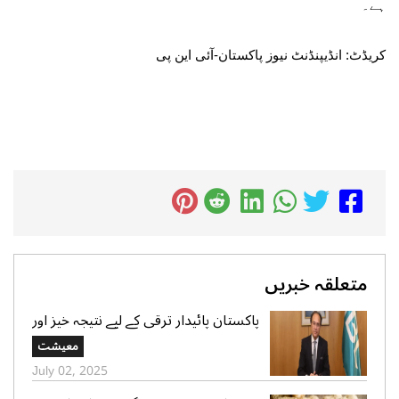
ہے۔
کریڈٹ: انڈیپنڈنٹ نیوز پاکستان-آئی این پی
متعلقہ خبریں
پاکستان پائیدار ترقی کے لیے نتیجہ خیز اور
شفاف شراکت داریوں کے لیے پرعزم
معیشت
ہے،محمد اورنگزیب
July 02, 2025