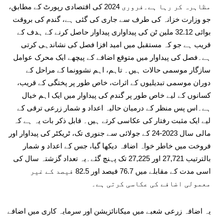
مظاہرہ کر رہا ہے۔فروری 2024 کی اقتصادی رپورٹ کے مطابق،
جو وزارت خزانہ کی طرف سے جاری کی گئی ہے، گندم کی بروقت
بوائی 32.12 ملین ٹن کی پیداواری پیداوار حاصل کرنے کے ہدف کے
قریب ہے جو کہ مستقبل میں امید افزا فصل کی نشاندہی کرتی
ہے۔فصل کی پیداوار میں متوقع اضافے کے پیچھے ایک محرک عوامل
سازگار موسمی حالات ہیں۔ تاہم، اہم نشوونما کے مراحل کے
دوران موسمی تبدیلیوں کے اثرات، خاص طور پر پختگی کے قریب،
کسانوں کے لیے خاص طور پر گندم کی پیداوار میں ایک اہم خیال
ہے۔اس پس منظر کے درمیان حالیہ اعداد و شمار زرعی ترقی کے
لیے ایک مثبت رفتار کی عکاسی کرتے ہیں۔ قابل ذکر بات یہ ہے کہ
مالی سال 2023-24 کے جولائی سے جنوری تک، ٹریکٹر کی پیداوار اور
فروخت میں خاطر خواہ اضافہ دیکھا گیا، جس کے اعداد و شمار
بالترتیب 27,721 اور 27,225 تک پہنچ گئے۔یہ تعداد گزشتہ سال کی
اسی مدت کے مقابلے میں 76.7 فیصد اور 82.5 فیصد کے غیر
معمولی اضافے کی عکاسی کرتی ہے۔
یہ اضافہ زرعی شعبے میں میکانائزیشن اور سرمایہ کاری میں اضافے