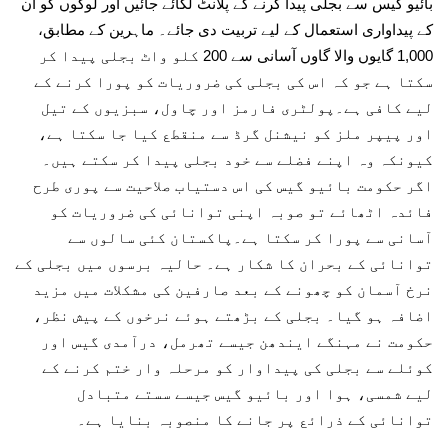
بائیو گیس سے بجلی پیدا کرنے کے پلانٹ لگائے جائیں اور لوگوں کو ان
کے پیداواری استعمال کے لیے تربیت دی جائے۔ ماہرین کے مطابق،
1,000 گایوں والا گاوں آسانی سے 200 کلو واٹ بجلی پیدا کر
سکتا ہے جو کہ اس کی بجلی کی ضروریات کو پورا کرنے کے
لیے کافی ہے۔پولٹری فارمز اور چاول، سبزیوں کے تیل
اور پیپر ملز کو نیشنل گرڈ سے منقطع کیا جا سکتا ہے،
کیونکہ وہ اپنے فضلے سے خود بجلی پیدا کر سکتے ہیں۔
اگر حکومت بائیو گیس کی اس دستیاب صلاحیت سے پوری طرح
فائدہ اٹھائے تو صوبہ اپنی توانائی کی ضروریات کو
آسانی سے پورا کر سکتا ہے۔پاکستان کئی سالوں سے
توانائی کے بحران کا شکار ہے۔ حالیہ برسوں میں بجلی کے
نرخ آسمان کو چھونے کے بعد صارفین کی مشکلات میں مزید
اضافہ ہو گیا۔ بجلی کے بڑھتے ہوئے نرخوں کے پیش نظر،
حکومت نے مہنگے ایندھن جیسے تھرمل، درآمدی گیس اور
کوئلے سے بجلی کی پیداوار کو مرحلہ وار ختم کرنے کے
لیے شمسی، ہوا اور بائیو گیس جیسے سستے متبادل
توانائی کے ذرائع پر جانے کا منصوبہ بنایا ہے۔