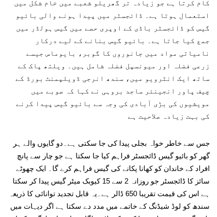
کام کرتا ہے جو زیادہ تر گھریلو شعبے میں خام شکل میں
استعمال ہوتا ہے۔ ڈائجسٹر میں پیدا ہونے والی بائیو
گیس کو ڈائجسٹر باڈی کے اوپری حصے میں گیس ہولڈر میں
جمع کیا جاتا ہے۔ بائیو گیس بنانے کے لیے درکار
نامیاتی مواد میں جانوروں کا گوبر، بایوماس جیسے
زرعی فضلہ اور میونسپل فضلہ شامل ہیں۔ ویلتھ پاک کے
ساتھ ایک انٹرویو میں، سندھ انرجی ڈویلپمنٹ بورڈ کے
چیف پاور انجینئر ساجد بروہی نے کہا کہ صوبے میں
مویشیوں کی بڑی آبادی کی وجہ سے بائیو گیس پیدا کرنے
کی بہت زیادہ صلاحیت ہے
جس سے خاطر خواہ بجلی پیدا کی جا سکتی ہے۔دو گایوں والے ہر
گھر کو بائیو گیس ڈائجسٹر فراہم کیا جا سکتا ہے جو چار سے پانچ
افراد کے خاندان کو کھانا پکانے کی گیس فراہم کرے گا۔ ایک چھوٹے
سائز کا ڈائجسٹر جو روزانہ 2 سے 15 کیوبک میٹر گیس پیدا کر سکتا
ہے اس کی قیمت تقریبا 650 ڈالر ہے۔یہ قابل تجدید توانائی کا ذریعہ
سندھ کو لوڈ شیڈنگ کے خاتمے میں مدد دے سکتا ہے اگر دیہات میں