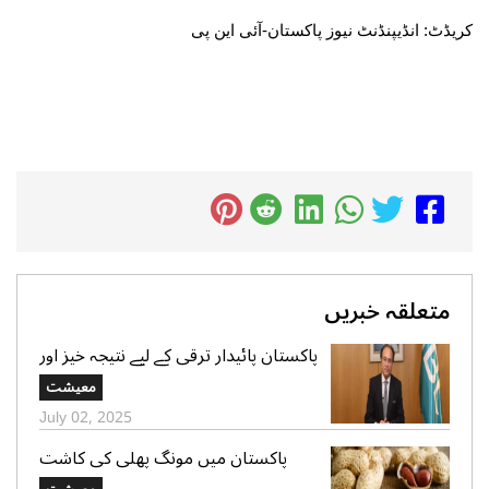
کریڈٹ: انڈیپنڈنٹ نیوز پاکستان-آئی این پی
متعلقہ خبریں
پاکستان پائیدار ترقی کے لیے نتیجہ خیز اور
شفاف شراکت داریوں کے لیے پرعزم
معیشت
ہے،محمد اورنگزیب
July 02, 2025
پاکستان میں مونگ پھلی کی کاشت
کارقبہ 108ہزارایکڑ اور مجموعی پیداوار