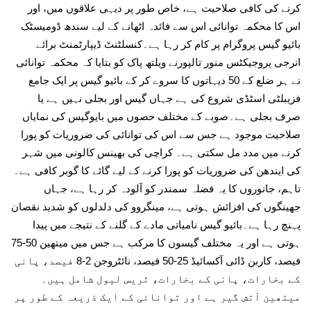
کرنے کی کافی صلاحیت ہے، خاص طور پر دیہی علاقوں میں، اور
اس کا محکمہ توانائی اس سے فائدہ اٹھانے کے لیے سندھ ڈومیسٹک
بائیو گیس پروگرام پر کام کر رہا ہے۔کنسلٹنٹ ڈیپارٹمنٹ برائے
انرجی پروجیکٹس منور تالپورنے ویلتھ پاک کو بتایا کہ محکمہ توانائی
نے ہر ضلع کے 50 دیہاتوں کا سروے کر کے بائیو گیس پر ایک جامع
فزیبلٹی اسٹڈی شروع کی ہے جہاں گیس اور بجلی نہیں ہے یا
صرف بجلی ہے۔صوبے کے مختلف حصوں میں بایوگیس کی نمایاں
صلاحیت موجود ہے جس سے اس کی توانائی کی ضروریات کو پورا
کرنے میں مدد مل سکتی ہے۔ کراچی کی بھینس کالونی میں شہر
کی ایندھن کی ضروریات کو پورا کرنے کے لیے گائے کا گوبر کافی ہے۔
تاہم، جانوروں کا یہ فضلہ سمندر کو آلودہ کر رہا ہے، جہاں
جھینگوں کی افزائش ہوتی ہے، مینگروو کی دلدلوں کو شدید نقصان
پہنچ رہا ہے۔بائیو گیس نامیاتی مادے کے گلنے کے نتیجے میں پیدا
ہوتی ہے اور یہ مختلف گیسوں کا مرکب ہے جس میں میتھین 50-75
فیصد، کاربن ڈائی آکسائیڈ 25-50 فیصد، نائٹروجن 2-8 فیصد، پانی
کے بخارات، پانی کے بخارات، ٹریس لیول شامل ہیں۔
میتھین آتش گیر ہے اور توانائی کے ایک ذریعہ کے طور پر