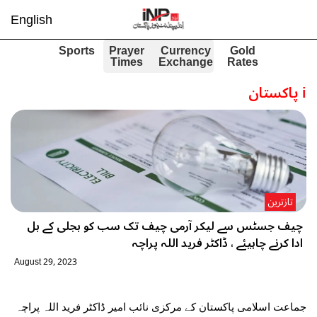
English
Sports
Prayer
Currency
Gold
Times
Exchange
Rates
i
پاکستان
تازترین
چیف جسٹس سے لیکر آرمی چیف تک سب کو بجلی کے بل
ادا کرنے چاہیئے ، ڈاکٹر فرید اللہ پراچہ
August 29, 2023
جماعت اسلامی پاکستان کے مرکزی نائب امیر ڈاکٹر فرید اللہ پراچہ