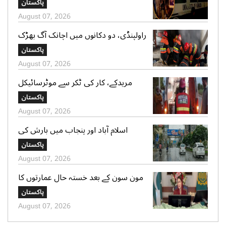
پاکستان
گرفتار
August 07, 2026
راولپنڈی، دو دکانوں میں اچانک آگ بھڑک
اٹھی، ریسکیو کی بروقت کارروائی، بڑا
پاکستان
نقصان ٹل گیا
August 07, 2026
مریدکے، کار کی ٹکر سے موٹرسائیکل
سوار 2 دوست جاں بحق، بچہ شدید
پاکستان
زخمی
August 07, 2026
اسلام آباد اور پنجاب میں بارش کی
پیشگوئی، کراچی میں بوندا باندی کا
پاکستان
امکان
August 07, 2026
مون سون کے بعد خستہ حال عمارتوں کا
سروے کرایا جائے، وزیراعلی پنجاب کی
پاکستان
ہدایت
August 07, 2026