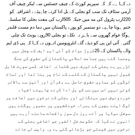
نے کہا ہے کہ کہ سپریم کورٹ کے چیف جسٹس سے لیکر چیف آف
آرمی سٹاف تک سب کو بجلی کے بل ادا کرنے چاہیئے ، اشرافیہ کو
220ارب پٹرول کی مد میں جبکہ 505ارب کی مفت بجلی کا سلسلہ
ختم ہونا چاہیے دو ستمبر کو پورے پاکستان میں دما دم مست قلندر
ہوگا عوام گھروں سے باہر نہ نکلے تو بجلی 90روپے یونٹ تک چلی
گئی۔ آئی این پی کو دیئے گئے انٹرویومیں انہوں نے کہا کہ پی ڈی ایم
والے پاکستان کے 25کروڑ عوام کو آئی ایم ایف کے چغل میں
پھنسا گئے ہیں جماعت اسلامی پاکستان کی حقوق کی جنگ
لڑرہی ہے بجلی کے ٹیرف میں ظلمانہ اضافہ کسی صورت قابل
قبول نہیں پاکستان کے کلمے کے نام پر بنا تھا اور تمام
لوگوں کو مساوی حقوق حاصل ہے ،قرآن اور آئین سے بالاتر
کوئی نہیں اس میں سب کو بل ادا کرنے چاہیئے اشیاء
خوردونوش میں مہنگائی اور بجلی کے نرخوں میں اضافے پر
لوگ اپنے بچوں کے ہمراہ خودکشیوں پر مجبور ہوگئے ہیں
سوشل میڈیا پر آئے روز دل سوز واقعات سامنے آرہے ہیں
انہوں نے کہا کہ حکومت فل الفور جو اضافی بجلی کے
نرخوں میں قیمتی جو بڑھائی گئی ہے وہ واپس لی جائے