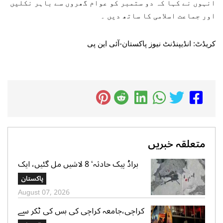
انہوں نے کہا کہ دو ستمبر کو عوام گھروں سے باہر نکلیں
اور جماعت اسلامی کا ساتھ دیں ۔
کریڈٹ: انڈیپنڈنٹ نیوز پاکستان-آئی این پی
متعلقہ خبریں
براڈ پیک حادثہ‘ 8 لاشیں مل گئیں، ایک
تک رسائی مشکل، 2 کی تلاش جاری‘
پاکستان
صدر الپائن کلب
August 07, 2026
کراچی،جامعہ کراچی کی بس کی ٹکر سے
موٹر سائیکل سوار لڑکی جاں بحق،ڈرائیور