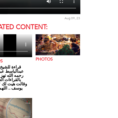
Aug 09, 23
ATED CONTENT:
PHOTOS
OS
قراءة للشيخ 
عبدالباسط عب
رحمه الله تهز 
بالقراءات  "
وقالت هيت لك "
يوسف .. اللهم
ب