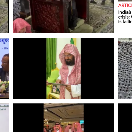
ARTIC
India’
crisis
is fail