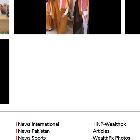
i
News International
i
INP-Wealthpk
i
News Pakistan
Articles
i
News Sports
WealthPk Photos