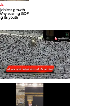
LE
s jobless growth
: Why soaring GDP
ing its youth