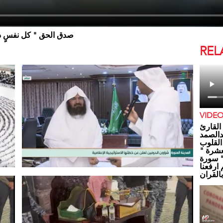
صدق الحق " كل نفسٍ ذائ
REL
VIDE
القارئ
دالصمد
القلوب
العشرة
 سورة
 ارفعنا
القران