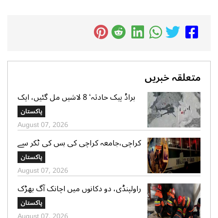
متعلقہ خبریں
براڈ پیک حادثہ‘ 8 لاشیں مل گئیں، ایک
تک رسائی مشکل، 2 کی تلاش جاری‘
پاکستان
صدر الپائن کلب
August 07, 2026
کراچی،جامعہ کراچی کی بس کی ٹکر سے
موٹر سائیکل سوار لڑکی جاں بحق،ڈرائیور
پاکستان
گرفتار
August 07, 2026
راولپنڈی، دو دکانوں میں اچانک آگ بھڑک
اٹھی، ریسکیو کی بروقت کارروائی، بڑا
پاکستان
نقصان ٹل گیا
August 07, 2026