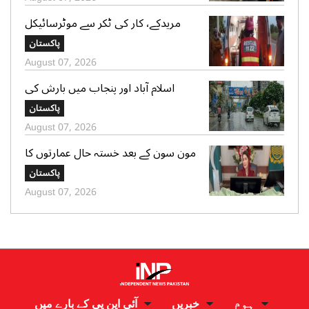
مریدکے، کار کی ٹکر سے موٹرسائیکل
سوار 2 دوست جاں بحق، بچہ شدید
پاکستان
زخمی
August 07, 2026
اسلام آباد اور پنجاب میں بارش کی
پیشگوئی، کراچی میں بوندا باندی کا
پاکستان
امکان
August 07, 2026
مون سون کے بعد خستہ حال عمارتوں کا
سروے کرایا جائے، وزیراعلی پنجاب کی
پاکستان
ہدایت
August 07, 2026
ہوم
خبریں
آئی این پی کے بارے میں