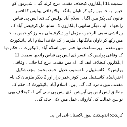
سمیت 11 اہلکاروں کیخلاف مقدمہ درج کرلیا گیا ۔ شہریوں کو
حبس بے جا میں رکھ کر تاوان مانگنے والاوفاقی پولیس کا افسر
قانون کی پکڑ میں آگیا۔ اسلام آباد پولیس کے ڈی ایس پی فیاض
رانجھا نے اپنے دیگر ساتھی اہلکاروں کے ساتھ مل کرفیصل آباد کے
رہائشی سیف الرحمن، مزمل اور دیگرفیملی ممبرز کو حبس بے جا
میں رکھ کر تاوان مانگاتھا۔ ملزمان کے خلاف اسلام آباد ہائیکورٹ
میں مقدمہ زیرسماعت تھا جس میں اسلام آباد ہائیکورٹ نے حکم دیا
کہ وفاقی پولیس کے افسر ڈی ایس پی فیاض رانجھا سمیت 11
اہلکاروں کیخلاف ایف آئی اے میں مقدمہ درج کیا جائے ۔ وفاقی
پولیس کے کانسٹیبل رانا تسنیم، عدیل احمد،محمد امجد،شکیل
اختر،لیڈی کانسٹیبل مبین کوثر،عمر دراز اور 2 دیگر ملزمان کے نام
مقدمے میں نامزد کئے گئے ہیں۔ اسلام آباد ہائیکورٹ کے حکم کے
مطابق ایس ایس پی آپریشن ،ڈی ایس پی سی آئی اے کیخلاف بھی
توہین عدالت کی کاروائی عمل میں لائی جائے گی۔
کریڈٹ: انڈیپنڈنٹ نیوز پاکستان-آئی این پی