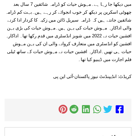
میں دیکھا جا رہا ہے۔مہوش حیات کو ڈرامہ شائقین 7 سال بعد
چھوٹی اسکرین پر دیکھ کر خوب انجوائے کر رہے ہیں۔بہت کم ڈرامہ
شائقین جانتے ہیں کہ ڈرامہ سیریل ڈائن میں زکیہ کا کردار ادا کرنے
والی اداکارہ مہوش حیات کی بہن ہیں۔مہوش حیات کی بڑی بہن
افشین حیات نے 2022 میں شوبز انڈسٹری میں قدم رکھا تھا۔ اداکارہ
افشین کو انڈسٹری میں متعارف کروانے والی ان کی بہن مہوش
حیات ہی تھیں۔اداکارہ افشین حیات نے مہوش حیات کے ساتھ ٹیلی
فلم اجازت میں ڈیبیو کیا تھا۔
کریڈٹ: انڈیپنڈنٹ نیوز پاکستان-آئی این پی