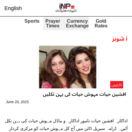
English
Sports
Prayer
Currency
Gold
Times
Exchange
Rates
i
شوبز
تازترین
افشین حیات مہوش حیات کی بہن نکلیں
June 20, 2025
اداکارہ افشین حیات نامور اداکارہ و ماڈل مہوش حیات کی بہن نکل
آئیں۔ ڈرامہ سیریل ڈائن میں آج کل مہوش حیات کو مرکزی کردار