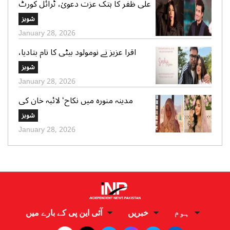
علی ظفر کا ہتک عزت دعویٰ، ٹرائل کورٹ
کو 30 دن میں فیصلے کا حکم
شوبز
January 28, 2026
اقرا عزیز نے نومولود بیٹی کا نام بتادیا،
مداحوں کی مبارکباد
شوبز
January 28, 2026
مدینہ منورہ میں نکاح‘ لائبہ خان کی
دعائے خیر کی تصاویر بھی وائرل
شوبز
January 28, 2026
ہوم
خبریں
آئی این پی کے بارے میں