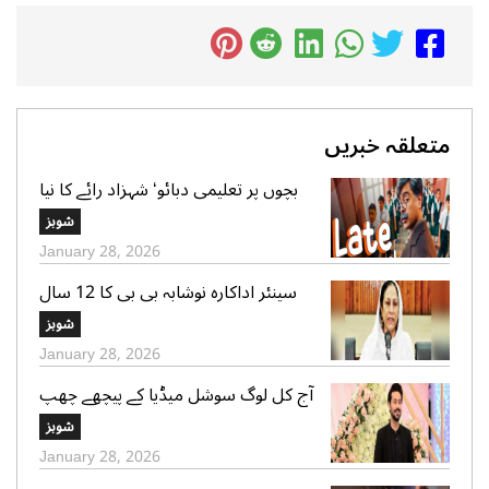
متعلقہ خبریں
بچوں پر تعلیمی دبائو‘ شہزاد رائے کا نیا
گانا سوشل میڈیا پر وائرل
شوبز
January 28, 2026
سینئر اداکارہ نوشابہ بی بی کا 12 سال
کی عمر میں شادی ہونے کا اعتراف
شوبز
January 28, 2026
آج کل لوگ سوشل میڈیا کے پیچھے چھپ
کر ایک دوسرے پر کیچڑ اچھالتے ہیں‘ علی
شوبز
عباس
January 28, 2026