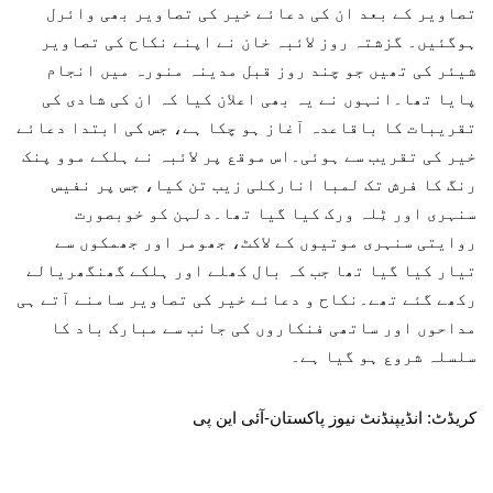
تصاویر کے بعد ان کی دعائے خیر کی تصاویر بھی وائرل
ہوگئیں۔ گزشتہ روز لائبہ خان نے اپنے نکاح کی تصاویر
شیئر کی تھیں جو چند روز قبل مدینہ منورہ میں انجام
پایا تھا۔انہوں نے یہ بھی اعلان کیا کہ ان کی شادی کی
تقریبات کا باقاعدہ آغاز ہو چکا ہے، جس کی ابتدا دعائے
خیر کی تقریب سے ہوئی۔اس موقع پر لائبہ نے ہلکے موو پنک
رنگ کا فرش تک لمبا انارکلی زیب تن کیا، جس پر نفیس
سنہری اور ٹِلہ ورک کیا گیا تھا۔دلہن کو خوبصورت
روایتی سنہری موتیوں کے لاکٹ، جھومر اور جھمکوں سے
تیار کیا گیا تھا جب کہ بال کھلے اور ہلکے گھنگھریالے
رکھے گئے تھے۔نکاح و دعائے خیر کی تصاویر سامنے آتے ہی
مداحوں اور ساتھی فنکاروں کی جانب سے مبارک باد کا
سلسلہ شروع ہو گیا ہے۔
کریڈٹ: انڈیپنڈنٹ نیوز پاکستان-آئی این پی