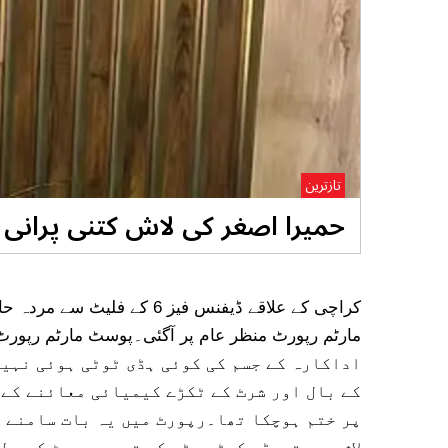
تازترین
حمیرا اصغر کی لاش کتنی پرانی ت
کراچی کے علاقے ڈیفنس فیز 6 
اداکارہ کے جسم کی کوئی ہڈی ٹوٹی ہوئی نہی
کے بال اور شرٹ کے ٹکڑے کیمیائی معائنے کے 
پر ختم ہوچکا تھا۔رپورٹ میں یہ بات سامنے آ
لاش میں تھوڑے کیڑے پڑ چکے تھے۔رپورٹ کے مط