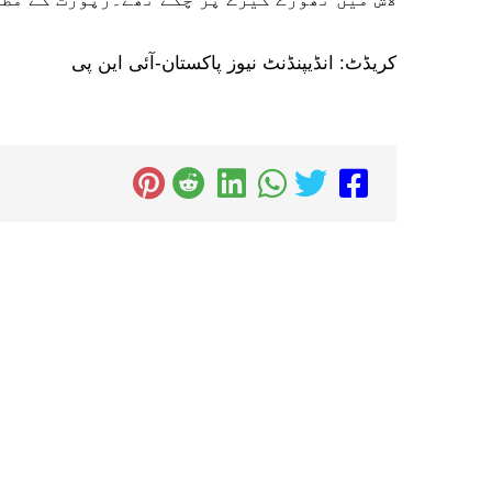
کریڈٹ: انڈیپنڈنٹ نیوز پاکستان-آئی این پی