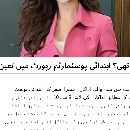
ھی؟ ابتدائی پوسٹمارٹم رپورٹ میں تعین 
کے فلیٹ سے مردہ حالت میں ملنے والی اداکارہ حمیرا اصغر کی ابتدائی پوسٹ
مارٹم رپورٹ منظر عام پر آگئی۔پوسٹ مارٹم رپورٹ کے مطابق اداکارہ کی لاش 8 سے 10 ماہ پرانی نکلی،
ں پائی گئی ہے۔پوسٹ مارٹم رپورٹ کے مطابق اداکارہ
لیے بھیجے گئے ہیں جبکہ نچلے حصے کا گوشت مکمل طور
ئی ہے کہ لاش ڈی کمپوز کے بالکل آخری اسٹیج پر تھی،
ابق فزیکل مائنس سے زیادتی کا پتہ لگانا مشکل ہے۔