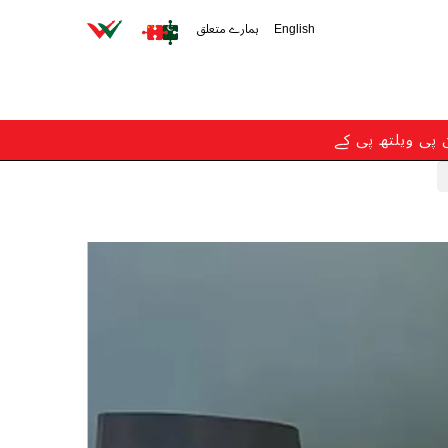
English
ہمارے متعلق
ن پی ویلتھ پی کے