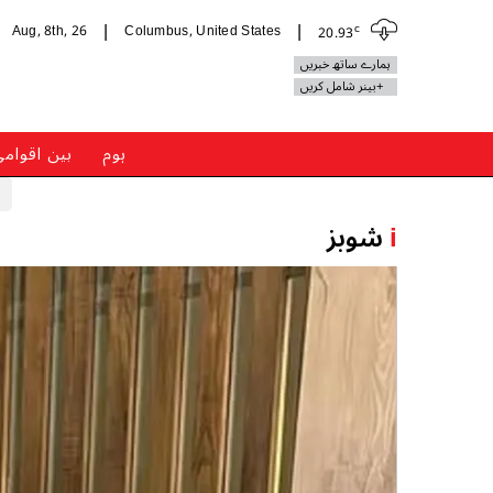
c
Aug, 8th, 26
Columbus, United States
20.93
|
|
ہمارے ساتھ خبریں
+بینر شامل کریں
ہوم
بین اقوام
i
شوبز