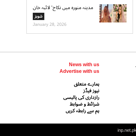
مدینہ منورہ میں نکاح‘ لائبہ خان
کی دعائے خیر کی تصاویر بھی
شوبز
وائرل
January 28, 2026
News with us
Advertise with us
ہمارے متعلق
نیوز فیڈز
رازداری کی پالیسی
شرائط و ضوابط
ہم سے رابطہ کریں