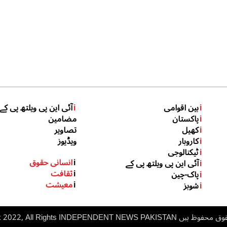
i
بین اقوامی
i
آئی این پی ویلتھ پی کے
i
پاکستان
مضامین
i
کھیل
تصاویر
i
کاروبار
ویڈیوز
i
ٹیکنالوجی
i
انسانی حقوق
i
آئی این پی ویلتھ پی کے
i
ثقافت
i
پاک-چین
i
معیشت
i
شوبز
 ہیں inp.net.pk 2022, All Rights
NDEPENDENT NEWS PAKISTAN
I