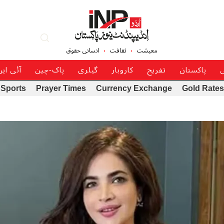
معیشت
ثقافت
انسانی حقوق
ی
پاکستان
تفریح
کاروبار
گیلری
پاک-چین
آئی ای
Sports
Prayer Times
Currency Exchange
Gold Rates