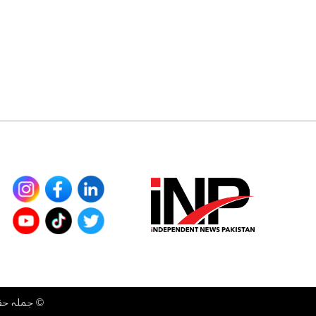
©
جملہ حقوق محفوظ