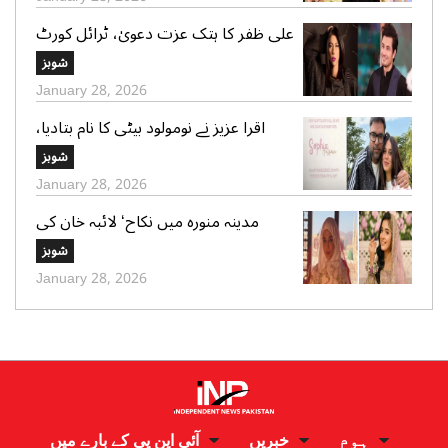
علی ظفر کا ہتک عزت دعویٰ، ٹرائل کورٹ
کو 30 دن میں فیصلے کا حکم
شوبز
January 28, 2026
اقرا عزیز نے نومولود بیٹی کا نام بتادیا،
مداحوں کی مبارکباد
شوبز
January 28, 2026
مدینہ منورہ میں نکاح‘ لائبہ خان کی
دعائے خیر کی تصاویر بھی وائرل
شوبز
January 28, 2026
ہوم
خبریں
آئی این پی کے بارے میں