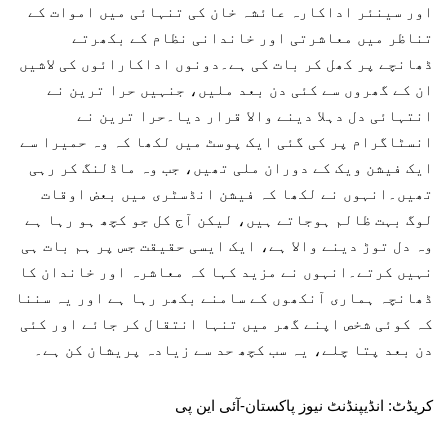
اور سینئر اداکارہ عائشہ خان کی تنہائی میں اموات کے
تناظر میں معاشرتی اور خاندانی نظام کے بکھرتے
ڈھانچے پر کھل کر بات کی ہے۔دونوں اداکارائوں کی لاشیں
ان کے گھروں سے کئی دن بعد ملیں، جنہیں حرا ترین نے
انتہائی دل دہلا دینے والا قرار دیا۔حرا ترین نے
انسٹاگرام پر کی گئی ایک پوسٹ میں لکھا کہ وہ حمیرا سے
ایک فیشن ویک کے دوران ملی تھیں، جب وہ ماڈلنگ کر رہی
تھیں۔انہوں نے لکھا کہ فیشن انڈسٹری میں بعض اوقات
لوگ بہت ظالم ہوجاتے ہیں، لیکن آج کل جو کچھ ہو رہا ہے
وہ دل توڑ دینے والا ہے، ایک ایسی حقیقت جس پر ہم بات ہی
نہیں کرتے۔انہوں نے مزید کہا کہ معاشرہ اور خاندان کا
ڈھانچہ ہماری آنکھوں کے سامنے بکھر رہا ہے اور یہ سننا
کہ کوئی شخص اپنے گھر میں تنہا انتقال کر جائے اور کئی
دن بعد پتا چلے، یہ سب کچھ حد سے زیادہ پریشان کن ہے۔
کریڈٹ: انڈیپنڈنٹ نیوز پاکستان-آئی این پی