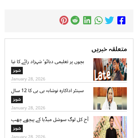
متعلقہ خبریں
بچوں پر تعلیمی دبائو‘ شہزاد رائے کا نیا
گانا سوشل میڈیا پر وائرل
شوبز
January 28, 2026
سینئر اداکارہ نوشابہ بی بی کا 12 سال
کی عمر میں شادی ہونے کا اعتراف
شوبز
January 28, 2026
آج کل لوگ سوشل میڈیا کے پیچھے چھپ
کر ایک دوسرے پر کیچڑ اچھالتے ہیں‘ علی
شوبز
عباس
January 28, 2026