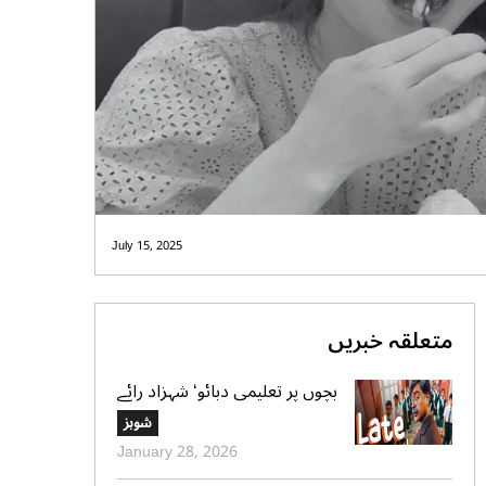
July 15, 2025
متعلقہ خبریں
بچوں پر تعلیمی دبائو‘ شہزاد رائے
کا نیا گانا سوشل میڈیا پر وائرل
شوبز
January 28, 2026