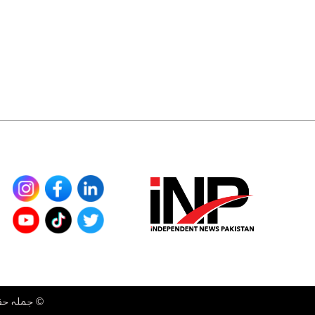
©
جملہ حقوق محفوظ