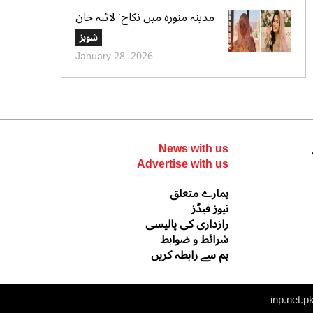
مدینہ منورہ میں نکاح‘ لائبہ خان
کی دعائے خیر کی تصاویر بھی
شوبز
وائرل
January 28, 2026
News with us
Advertise with us
ہمارے متعلق
نیوز فیڈز
رازداری کی پالیسی
شرائط و ضوابط
ہم سے رابطہ کریں