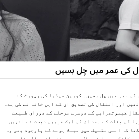
وریا کی معروف اداکارہ کانگ سیوہا 31 سال کی عمر میں چل بسیں۔ کورین میڈیا کی رپورٹ کے
ھیں اور انتقال کی تصدیق ان کے اہلِ خانہ نے کی ہے۔
تقال کیموتھراپی کے دوسرے مرحلے کے دوران طبیعت
ا کی وفات کے بعد ان کی ایک قریبی دوست نے انہیں
ھا کہ اتنی تکلیف میں مبتلا ہونے کے باوجود بھی وہ
ی۔کانگ سیوہا نے حال ہی میں نئی آنے والی فلم