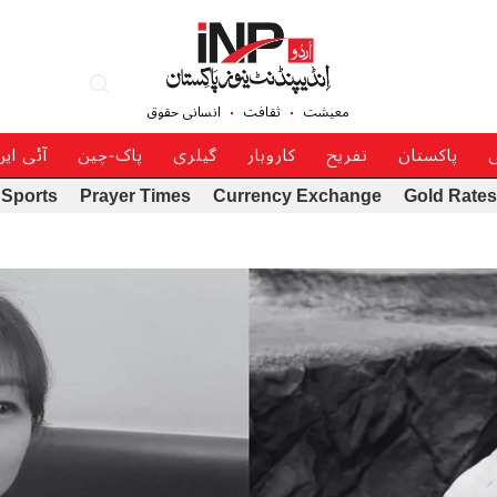
معیشت
ثقافت
انسانی حقوق
ی
پاکستان
تفریح
کاروبار
گیلری
پاک-چین
آئی ای
Sports
Prayer Times
Currency Exchange
Gold Rates