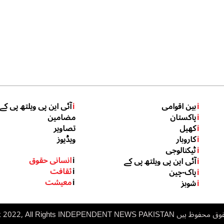
i
بین اقوامی
i
آئی این پی ویلتھ پی کے
i
پاکستان
مضامین
i
کھیل
تصاویر
i
کاروبار
ویڈیوز
i
ٹیکنالوجی
i
انسانی حقوق
i
آئی این پی ویلتھ پی کے
i
ثقافت
i
پاک-چین
i
معیشت
i
شوبز
 ہیں inp.net.pk 2022, All Rights
NDEPENDENT NEWS PAKISTAN
I