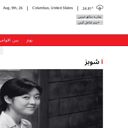
c
Aug, 9th, 26
Columbus, United States
24.81
|
|
ہمارے ساتھ خبریں
+بینر شامل کریں
ہوم
بین اقوام
i
شوبز