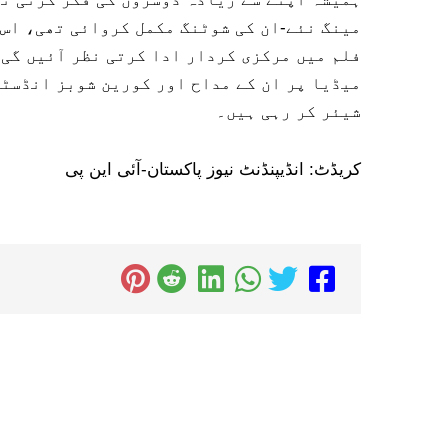
مینگ نئے-ان کی شوٹنگ مکمل کروائی تھی، اس 
فلم میں مرکزی کردار ادا کرتی نظر آئیں گی۔
میڈیا پر ان کے مداح اور کورین شوبز انڈسٹ
شیئر کر رہی ہیں۔
کریڈٹ: انڈیپنڈنٹ نیوز پاکستان-آئی این پی