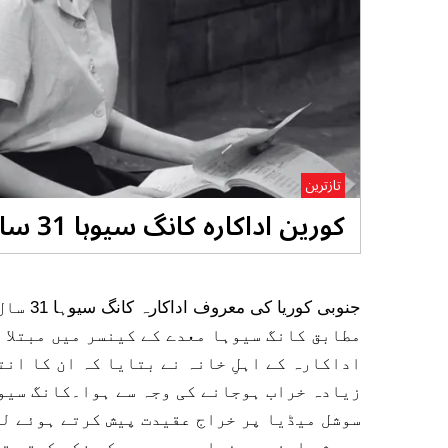
تازترین
کورین اداکارہ کانگ سیوہا 31 سال کی عمر میں چل بسیں
جنوبی ک
مطابق کانگ سیوہا معدے کے کینسر میں مبتلا ت
اداکارہ کے اہلِ خانہ نے بتایا کہ ان کا ان
زیادہ خراب ہوجانے کی وجہ سے ہوا۔کانگ سیوہ
سوشل میڈیا پر خراج عقیدت پیش کرتے ہوئے لک
ہمیشہ اپنے سے زیادہ دوسروں کی فکر کرتی تھ