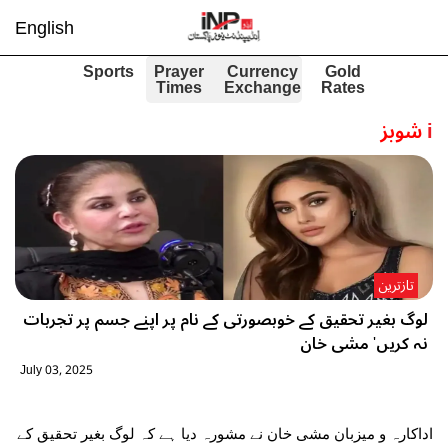
English
Sports
Prayer
Currency
Gold
Times
Exchange
Rates
i
شوبز
تازترین
لوگ بغیر تحقیق کے خوبصورتی کے نام پر اپنے جسم پر تجربات
نہ کریں' مشی خان
July 03, 2025
اداکارہ و میزبان مشی خان نے مشورہ دیا ہے کہ لوگ بغیر تحقیق کے