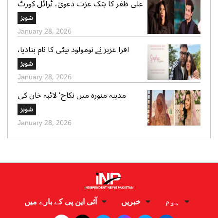
علی ظفر کا ہتک عزت دعویٰ، ٹرائل کورٹ
کو 30 دن میں فیصلے کا حکم
شوبز
January 28, 2026
اقرا عزیز نے نومولود بیٹی کا نام بتادیا،
مداحوں کی مبارکباد
شوبز
January 28, 2026
مدینہ منورہ میں نکاح‘ لائبہ خان کی
دعائے خیر کی تصاویر بھی وائرل
شوبز
January 28, 2026
ہوم
خبریں
آئی این پی کے بارے میں