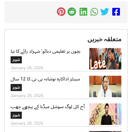
متعلقہ خبریں
بچوں پر تعلیمی دبائو‘ شہزاد رائے کا نیا
گانا سوشل میڈیا پر وائرل
شوبز
January 28, 2026
سینئر اداکارہ نوشابہ بی بی کا 12 سال
کی عمر میں شادی ہونے کا اعتراف
شوبز
January 28, 2026
آج کل لوگ سوشل میڈیا کے پیچھے چھپ
کر ایک دوسرے پر کیچڑ اچھالتے ہیں‘ علی
شوبز
عباس
January 28, 2026