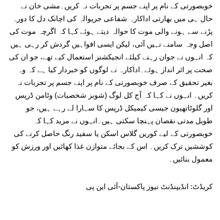
خوبصورتی کے نام پر اپنے جسم پر تجربات نہ کریں۔مشی خان نے
حال ہی میں بھارتی اداکارہ شفاعی جریوالہ کی اچانک دل کا دورہ
پڑنے سے ہونے والی موت کا حوالہ دیتے ہوئے کہا کہ اگرچہ موت کی
اصل وجہ سامنے نہیں آئی، لیکن ایسی افواہیں گردش کر رہی ہیں
کہ انہوں نے جوان رہنے کیلئے انجیکشنز استعمال کیے تھے، جو ان کی
صحت پر اثر انداز ہوئے۔اداکارہ نے لوگوں کو خبردار کیا ہے کہ وہ
بغیر تحقیق کے صرف خوبصورتی کے نام پر اپنے جسم پر تجربات نہ
کریں۔ انہوں نے کہا کہ آج کل لوگ (شوبز شخصیات) وٹامن ڈرپس
اور گلوٹاتھیون جیسی کیمیکل ڈرپس کا سہارا لے رہے ہیں، جو
طویل مدتی نقصان پہنچا سکتی ہیں۔انہوں نے مزید کہا کہ
خوبصورتی کے لیے کورین گلاس اسکن یا سفید رنگ حاصل کرنے کی
کوششیں ترک کریں۔ اس کے بجائے متوازن غذا کھائیں اور ورزش کو
معمول بنائیں۔
کریڈٹ: انڈیپنڈنٹ نیوز پاکستان-آئی این پی