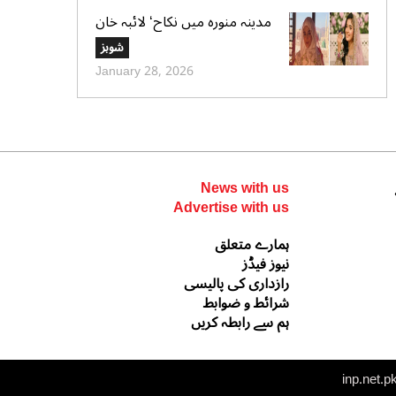
مدینہ منورہ میں نکاح‘ لائبہ خان
کی دعائے خیر کی تصاویر بھی
شوبز
وائرل
January 28, 2026
News with us
Advertise with us
ہمارے متعلق
نیوز فیڈز
رازداری کی پالیسی
شرائط و ضوابط
ہم سے رابطہ کریں