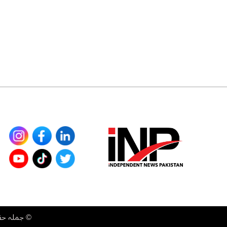
©
جملہ حقوق محفوظ