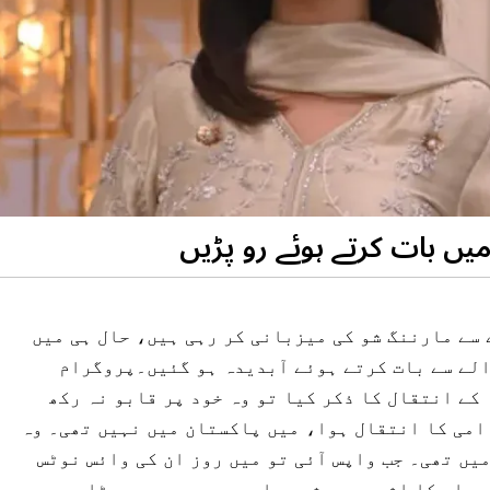
میں بات کرتے ہوئے رو پڑیں
سے مارننگ شو کی میزبانی کر رہی ہیں، حال ہی میں
الے سے بات کرتے ہوئے آبدیدہ ہو گئیں۔پروگرام
کے انتقال کا ذکر کیا تو وہ خود پر قابو نہ رکھ
امی کا انتقال ہوا، میں پاکستان میں نہیں تھی۔ وہ
یں تھی۔ جب واپس آئی تو میں روز ان کی وائس نوٹس
ور اس کا اثر میرے شوہر اور بچوں پر بھی پڑا۔ میں