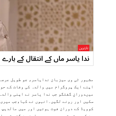
تازترین
ندا یاسر ماں کے انتقال کے بارے 
مشہور ٹی وی میزبان ندایاسر، جو طویل عرصے 
اپنے ایک پروگرام میں والدہ کی وفات کے حو
میںدورانِ گفتگو جب ندا یاسر نے اپنی والدہ 
سکیں اور رونے لگیں۔انہوں نے کہا،جب میری 
کوویڈ کے دوران فوت ہوئیں اور میں مالدیپ م
سن کر روتی تھی۔ یہ میری عادت بن گئی تھی ا