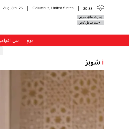
c
Aug, 8th, 26
Columbus, United States
20.88
|
|
ہمارے ساتھ خبریں
+بینر شامل کریں
ہوم
بین اقوام
i
شوبز