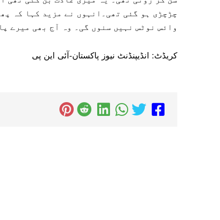
چڑچڑی ہو گئی تھی۔انہوں نے مزید کہا کہ پھر
وائس نوٹس نہیں سنوں گی۔ وہ آج بھی میرے پا
کریڈٹ: انڈیپنڈنٹ نیوز پاکستان-آئی این پی