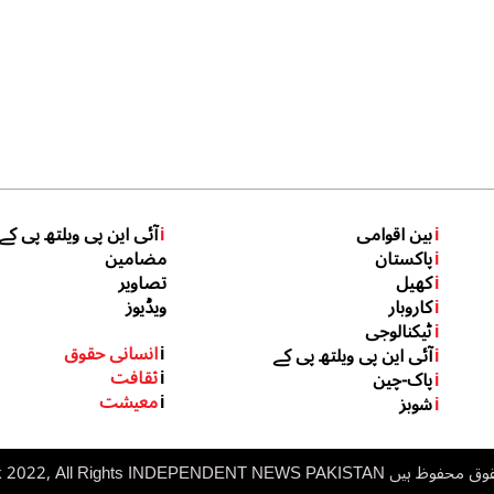
i
بین اقوامی
i
آئی این پی ویلتھ پی کے
i
پاکستان
مضامین
i
کھیل
تصاویر
i
کاروبار
ویڈیوز
i
ٹیکنالوجی
i
انسانی حقوق
i
آئی این پی ویلتھ پی کے
i
ثقافت
i
پاک-چین
i
معیشت
i
شوبز
 ہیں inp.net.pk 2022, All Rights
NDEPENDENT NEWS PAKISTAN
I