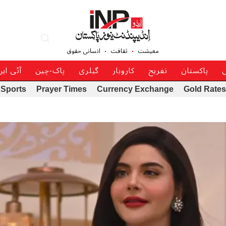
معیشت
ثقافت
انسانی حقوق
ی
پاکستان
تفریح
کاروبار
گیلری
پاک-چین
آئی ای
Sports
Prayer Times
Currency Exchange
Gold Rates