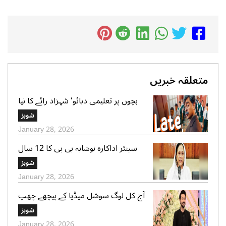
متعلقہ خبریں
بچوں پر تعلیمی دبائو‘ شہزاد رائے کا نیا
گانا سوشل میڈیا پر وائرل
شوبز
January 28, 2026
سینئر اداکارہ نوشابہ بی بی کا 12 سال
کی عمر میں شادی ہونے کا اعتراف
شوبز
January 28, 2026
آج کل لوگ سوشل میڈیا کے پیچھے چھپ
کر ایک دوسرے پر کیچڑ اچھالتے ہیں‘ علی
شوبز
عباس
January 28, 2026