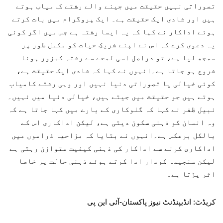
تصوراتی نہیں حقیقت میں جینے والے رشتے کامیاب ہوتے
ہیں اور شادی ایک حقیقت ہے۔ ایک پروگرام میں بات کرتے
ہوئے اداکار نے کہا کہ یہ ایسا رشتہ ہے جس میں اگر کوئی
یہ دعوی کرے کہ اس نے اپنے شریکِ حیات کو مکمل طور پر
سمجھ لیا ہے، تو دراصل اسی لمحے سے رشتہ کمزور ہونا
شروع ہو جاتا ہے۔انہوں نے کہا کہ شادی ایک حقیقت ہے،
کوئی خیالی یا تصوراتی دنیا نہیں اور وہی رشتے کامیاب
ہوتے ہیں جو حقیقت میں جیتے ہیں، خیالی دنیا میں نہیں۔
نبیل ظفر نے کہا کہ گلوکاری کے بارے میں کہا جاتا ہے کہ
وہ انسان کو ذہنی سکون دیتی ہے، لیکن اداکاری اس کے
بالکل برعکس ہے۔انہوں نے بتایا کہ مزاحیہ ڈراموں میں
اداکاری کرنے سے اداکار کی ذہنی کیفیت متوازن رہتی ہے
لیکن سنجیدہ کردار ادا کرتے ہوئے ذہنی حالت پر خاصا
اثر پڑتا ہے۔
کریڈٹ: انڈیپنڈنٹ نیوز پاکستان-آئی این پی