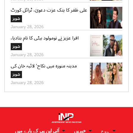
علی ظفر کا ہتک عزت دعویٰ، ٹرائل کورٹ
کو 30 دن میں فیصلے کا حکم
شوبز
January 28, 2026
اقرا عزیز نے نومولود بیٹی کا نام بتادیا،
مداحوں کی مبارکباد
شوبز
January 28, 2026
مدینہ منورہ میں نکاح‘ لائبہ خان کی
دعائے خیر کی تصاویر بھی وائرل
شوبز
January 28, 2026
ہوم
خبریں
آئی این پی کے بارے میں