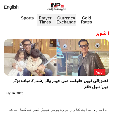
English
Sports
Prayer
Currency
Gold
Times
Exchange
Rates
i
شوبز
تازترین
تصوراتی نہیں حقیقت میں جینے والے رشتے کامیاب ہوتے
ہیں' نبیل ظفر
July 16, 2025
اداکار، ہدایت کار و پروڈیوسر نبیل ظفر نے کہا ہے کہ