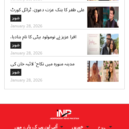
علی ظفر کا ہتک عزت دعویٰ، ٹرائل کورٹ
کو 30 دن میں فیصلے کا حکم
شوبز
January 28, 2026
اقرا عزیز نے نومولود بیٹی کا نام بتادیا،
مداحوں کی مبارکباد
شوبز
January 28, 2026
مدینہ منورہ میں نکاح‘ لائبہ خان کی
دعائے خیر کی تصاویر بھی وائرل
شوبز
January 28, 2026
ہوم
خبریں
آئی این پی کے بارے میں