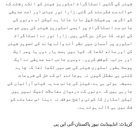
شیئر کی گئیں انسٹاگرام اسٹوریز فینز کو انکے رشتے کے
حوالے سے فکرمند کر گئی۔زارا نور عباس اور اسد صدیقی
کو اگرچہ پرفیکٹ کپل مانا جاتا ہے لیکن اب دونوں کی
جانب سے انسٹاگرام پر ایسی اسٹوریز شیئر کی ہیں جو سب
کی توجہ کا مرکز بن گئی ہیں۔زارا نور نے انسٹاگرام
اسٹوری پر آسمان میں نظر آنے والے چاند کی تصویر شیئر
کی اور ساتھ لکھا کہ کیا میں ہمت ہار دوں یا پھر ایک
اور مرتبہ کوشش کروں۔ دوسری جانب اسد صدیقی نے ایک
پوسٹ بطور اسٹوری شیئر کی جس میں لکھا تھا کہ چاہے
کتنی ہی مشکل کیوں نہ ہوجائے، اس کے حل کی شروعات
ہمیشہ ہوتی ہی ہے۔فینز کی جانب سے یہ قیاس آرائیاں کی
جارہی ہیں کہ دونوں کے درمیان معاملات ٹھیک نہیں ہیں
لیکن اسٹارز کا کوئی واضح موقف نہ دینا اس معاملے کو
شک میں ہی ڈالے ہوئے ہے۔
کریڈٹ: انڈیپنڈنٹ نیوز پاکستان-آئی این پی