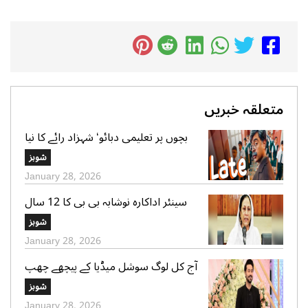
متعلقہ خبریں
بچوں پر تعلیمی دبائو‘ شہزاد رائے کا نیا
گانا سوشل میڈیا پر وائرل
شوبز
January 28, 2026
سینئر اداکارہ نوشابہ بی بی کا 12 سال
کی عمر میں شادی ہونے کا اعتراف
شوبز
January 28, 2026
آج کل لوگ سوشل میڈیا کے پیچھے چھپ
کر ایک دوسرے پر کیچڑ اچھالتے ہیں‘ علی
شوبز
عباس
January 28, 2026