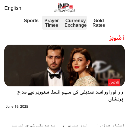
English
Sports
Prayer
Currency
Gold
Times
Exchange
Rates
i
شوبز
تازترین
زارا نور اور اسد صدیقی کی مبہم انسٹا سٹوریز سے مداح
پریشان
June 19, 2025
اسٹار جوڑی زارا نور عباس اور اسد صدیقی کی جانب سے