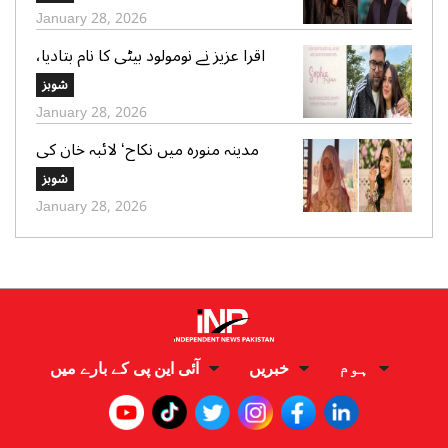
January 28, 2026
اقرا عزیز نے نومولود بیٹی کا نام بتادیا،
مداحوں کی مبارکباد
شوبز
January 28, 2026
مدینہ منورہ میں نکاح‘ لائبہ خان کی
دعائے خیر کی تصاویر بھی وائرل
شوبز
January 28, 2026
ہوم
خبریں
آئی این پی کے بارے میں