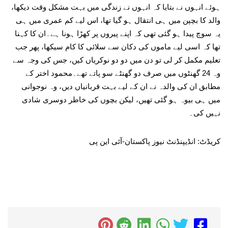
ہوئے انہوں نے بتایا کہ انہوں نے زندگی میں بہت مشکل وقت دیکھا،
والد کا بچپن میں ہی انتقال ہو گیا تھا، اس لیے کم عمری میں ہی
یہ سوچ پیدا ہو گئی تھی کہ اپنے پیروں پر کھڑا ہونا ہے۔ان کا کہنا
تھا کہ اسی لیے ماموں کی دکان سے سلائی کا کام سیکھا، پھر جب
تعلیم مکمل کر لی تو دن میں دو دو نوکریاں کیں، جس کی وجہ سے
وہ 24 گھنٹوں میں صرف دو گھنٹے سو پاتے تھے۔محمود اختر کے
مطابق ان کی والدہ نے ان کے لیے بہت قربانیاں دیں، وہ نوجوانی
میں ہی بیوہ ہو گئی تھیں، لیکن بچوں کی خاطر دوسری شادی
نہیں کی۔
کریڈٹ: انڈیپنڈنٹ نیوز پاکستان-آئی این پی