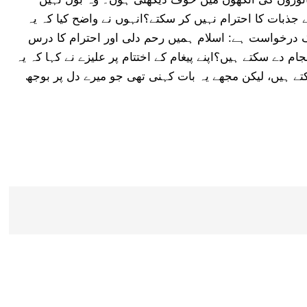
ذبات کا احترام نہیں کر سکتے؟انہوں نے واضح کیا کہ یہ
ک درخواست ہے: اسلام ہمیں رحم دلی اور احترام کا درس
ام دے سکتے ہیں؟اپنے پیغام کے اختتام پر علیزے نے کہا کہ یہ
ے ہیں، لیکن مجھے یہ بات کہنی تھی جو میرے دل پر بوجھ