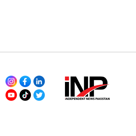
©
جملہ حقوق محفوظ