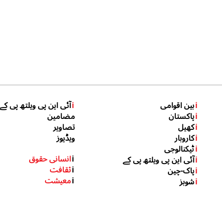
i
بین اقوامی
i
آئی این پی ویلتھ پی کے
i
پاکستان
مضامین
i
کھیل
تصاویر
i
کاروبار
ویڈیوز
i
ٹیکنالوجی
i
انسانی حقوق
i
آئی این پی ویلتھ پی کے
i
ثقافت
i
پاک-چین
i
معیشت
i
شوبز
 ہیں inp.net.pk 2022, All Rights
NDEPENDENT NEWS PAKISTAN
I