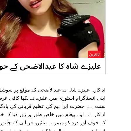
تازترین
علیزے شاہ کا عیدالاضحی کے حوا
اداکارہ علیزے شاہ نے عیدالاضحی کے موقع پر سوشل م
اپنی انسٹاگرام اسٹوری میں علیزے نے لکھا کافی عر
سنت ہے، حضرت ابراہیم کی عظیم قربانی کی یادگار 
اداکارہ نے اپنے پیغام میں خاص طور پر زور دیا کہ خ
کے خوف اور درد کو میمز نہ بنائیں، قربانی کے جانو
فروغ دیں۔ میں ہر سال سڑکوں پر بہتے خون اور جا