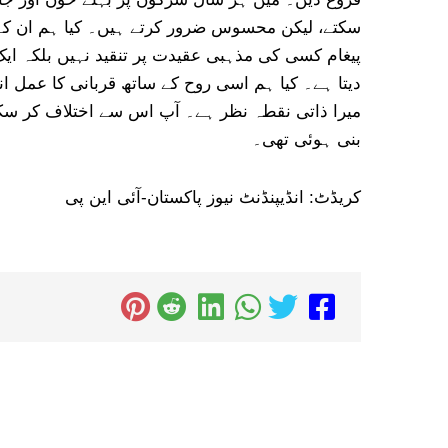
سکتے، لیکن محسوس ضرور کرتے ہیں۔ کیا ہم ان کے ج
پیغام کسی کی مذہبی عقیدت پر تنقید نہیں بلکہ ای
دیتا ہے۔ کیا ہم اسی روح کے ساتھ قربانی کا عمل انج
میرا ذاتی نقطہ نظر ہے۔ آپ اس سے اختلاف کر سکت
بنی ہوئی تھی۔
کریڈٹ: انڈیپنڈنٹ نیوز پاکستان-آئی این پی