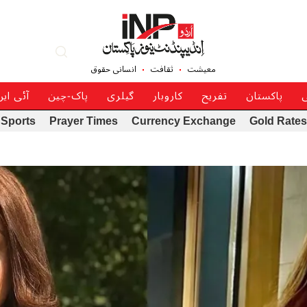
معیشت
ثقافت
انسانی حقوق
ی
پاکستان
تفریح
کاروبار
گیلری
پاک-چین
آئی ای
Sports
Prayer Times
Currency Exchange
Gold Rates