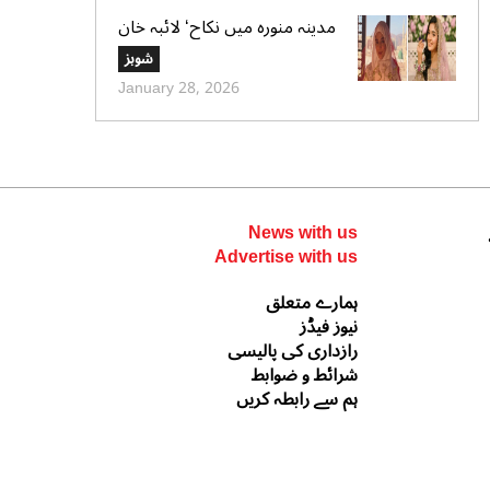
مدینہ منورہ میں نکاح‘ لائبہ خان
کی دعائے خیر کی تصاویر بھی
شوبز
وائرل
January 28, 2026
News with us
Advertise with us
ہمارے متعلق
نیوز فیڈز
رازداری کی پالیسی
شرائط و ضوابط
ہم سے رابطہ کریں