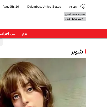
c
Aug, 9th, 26
Columbus, United States
21.48
|
|
ہمارے ساتھ خبریں
+بینر شامل کریں
ہوم
بین اقوام
i
شوبز