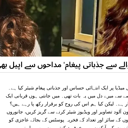
لے سے جذباتی پیغام' مداحوں سے اپیل بھ
یڈیا پر ایک انتہائی حساس اور جذباتی پیغام شیئر کیا ہے۔
صے سے میرے دل میں یہ بات تھی۔ میں جانتی ہوں قربانی ایک
ہے۔ لیکن کیا ہم اس کی روح کو برقرار رکھ پا رہے ہیں؟
ون آلود تصاویر اور ویڈیوز شیئر کرنے سے گریز کریں، جانوروں
روں کے سائز اور تعداد کے فخریہ پوسٹس کے بجائے عاجزی کو
نوروں کی آنکھوں میں خوف دیکھتی ہوں۔ وہ بول نہیں