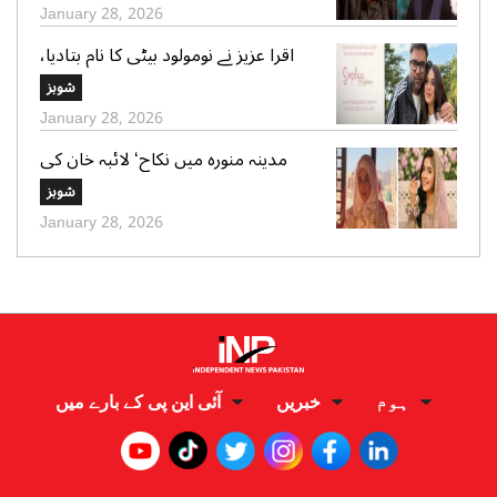
January 28, 2026
اقرا عزیز نے نومولود بیٹی کا نام بتادیا،
مداحوں کی مبارکباد
شوبز
January 28, 2026
مدینہ منورہ میں نکاح‘ لائبہ خان کی
دعائے خیر کی تصاویر بھی وائرل
شوبز
January 28, 2026
ہوم
خبریں
آئی این پی کے بارے میں