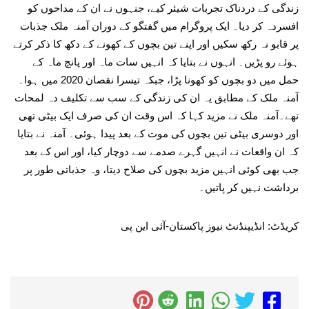
زندگی کے دردناک تجربات شیئر کیے، جنہوں نے ان کے مداحوں کو
افسردہ کر دیا۔ ایک پروگرام میں گفتگو کے دوران آمنہ ملک جذبات
پر قابو نہ رکھ سکیں اور اپنے تین بچوں کے کھونے کے دکھ کا ذکر کرتے
ہوئے رو پڑیں۔ انہوں نے بتایا کہ انہیں سات ماہ اور پانچ ماہ کے
حمل میں دو بچوں کو کھونا پڑا، جبکہ تیسرا نقصان 2020 میں ہوا۔
آمنہ ملک کے مطابق یہ ان کی زندگی کے سب سے تکلیف دہ لمحات
تھے۔آمنہ ملک نے مزید کہا کہ اس وقت ان کی صرف ایک بیٹی تھی
اور دوسری بیٹی تین بچوں کی موت کے بعد پیدا ہوئی۔ آمنہ نے بتایا
کہ ان واقعات نے انہیں گہرے صدمے سے دوچار کیا، اور اس کے بعد
جب بھی کوئی انہیں مزید بچوں کی صلاح دیتا، وہ جذباتی طور پر
برداشت نہیں کر پاتیں۔
کریڈٹ: انڈیپنڈنٹ نیوز پاکستان-آئی این پی