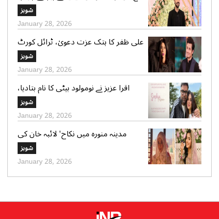
کر ایک دوسرے پر کیچڑ اچھالتے ہیں‘ علی
شوبز
عباس
January 28, 2026
علی ظفر کا ہتک عزت دعویٰ، ٹرائل کورٹ
کو 30 دن میں فیصلے کا حکم
شوبز
January 28, 2026
اقرا عزیز نے نومولود بیٹی کا نام بتادیا،
مداحوں کی مبارکباد
شوبز
January 28, 2026
مدینہ منورہ میں نکاح‘ لائبہ خان کی
دعائے خیر کی تصاویر بھی وائرل
شوبز
January 28, 2026