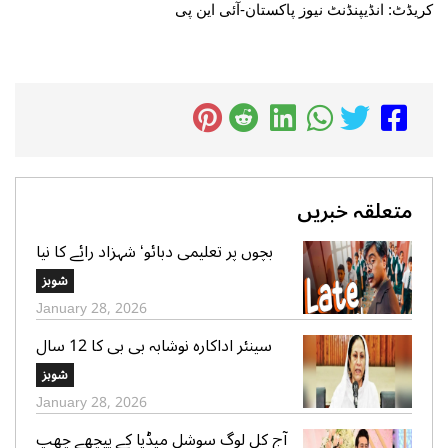
کریڈٹ: انڈیپنڈنٹ نیوز پاکستان-آئی این پی
متعلقہ خبریں
بچوں پر تعلیمی دبائو‘ شہزاد رائے کا نیا
گانا سوشل میڈیا پر وائرل
شوبز
January 28, 2026
سینئر اداکارہ نوشابہ بی بی کا 12 سال
کی عمر میں شادی ہونے کا اعتراف
شوبز
January 28, 2026
آج کل لوگ سوشل میڈیا کے پیچھے چھپ