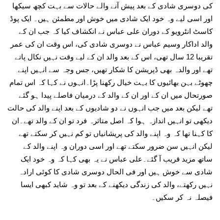
کی دوسری شادی کے بعد پیش آنے والے حالات سے بہت کچھ سیکھا
اور اسی لیے وہ خود ایک شادی میں خوش اور مطمئن ہیں۔ ایک پوڈ
کاسٹ انٹرویو کے دوران علی عباس نے انکشاف کیا کہ جب ان کے
والد اداکار وسیم عباس نے دوسری شادی کی، اس وقت ان کی عمر
تقریبا 12 سال تھی، اس کے بعد والد ان کے لیے وقت نہیں نکال پاتے
تھے اور والدہ بھی ڈپریشن کا شکار تھیں، جس وجہ سے انہیں اپنے
چھوٹے بہن بھائیوں کا بہت خیال رکھنا پڑا۔انہوں نے کہا کہ اس تمام
صورتحال میں ان کے اور ان کے والد کے درمیان فاصلے پیدا ہو گئے
تھے لیکن بعد میں جب انہوں نے دو شادیوں کے بعد اپنے والد کی حالت
دیکھی تو انہیں اندازہ ہوا کہ اصل متاثرہ فرد تو ان کے والد تھے۔ان
کا کہنا تھا کہ وہ اپنے والد کی پریشانیاں تو کم نہیں کر سکتے تھے
لیکن انہیں سن ضرور سکتے تھے اور اسی دوران وہ اپنے والد کے
ساتھ مزید قریب آ گئے۔علی عباس نے یہ بھی کہا کہ وہ خود ایک
شادی سے خوش ہیں اور فی الحال دوسری شادی کا کوئی ارادہ
نہیں رکھتے، والد کی زندگی دیکھنے کے بعد تو وہ شاید کبھی ایسا
فیصلہ نہ کر سکیں۔