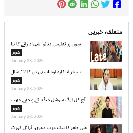
متعلقہ خبریں
بچوں پر تعلیمی دبائو‘ شہزاد رائے کا نیا
گانا سوشل میڈیا پر وائرل
شوبز
January 28, 2026
سینئر اداکارہ نوشابہ بی بی کا 12 سال
کی عمر میں شادی ہونے کا اعتراف
شوبز
January 28, 2026
آج کل لوگ سوشل میڈیا کے پیچھے چھپ
کر ایک دوسرے پر کیچڑ اچھالتے ہیں‘ علی
شوبز
عباس
January 28, 2026
علی ظفر کا ہتک عزت دعویٰ، ٹرائل کورٹ