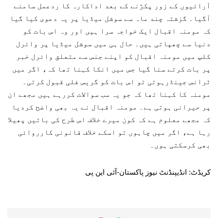
آرائیوں کے زور پکڑنے کے بعد اداکارہ کا ردعمل سامنے
آگیا۔ گزشتہ چند ماہ سے سوشل میڈیا پر یہ دعوی کیا گیا
کہ مومنہ اقبال ایک خواجہ سرا ہیں اور وہ اس بات کو
دنیا سے چھپاتی ہیں۔ حال ہی میں سوشل میڈیا پر وائرل
کلپ میں مومنہ اقبال کو اپنے جنس سے متعلق وائرل خبر
پر بات کرتے سنا گیا جس میں انکا کہنا تھا کہ، اگر میں
ٹرانس جینڈرہوتی تو اس بات کو گریس فلی قبول کرتی۔
مومنہ کا کہنا تھا کہ جو یہ سب سوالات کررہے ہیں مجھے ان
پر حیرانی ہوتی ہے۔ مومنہ اقبال نے یہ بھی واضح کردیا
کہ مجھے معلوم ہے کہ کون میرے خلاف اس طرح کی باتیں پھیلا
رہا ہے، اگر میں چاہوں تو اسکے خلاف قانونی کارروائی
بھی کرسکتی ہوں۔
کریڈٹ: انڈیپنڈنٹ نیوز پاکستان-آئی این پی