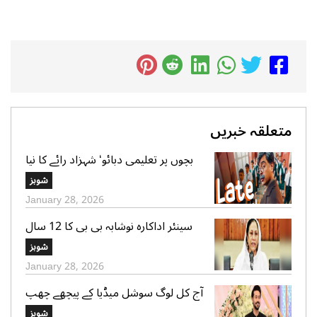
متعلقہ خبریں
بچوں پر تعلیمی دبائو‘ شہزاد رائے کا نیا
گانا سوشل میڈیا پر وائرل
شوبز
January 28, 2026
سینئر اداکارہ نوشابہ بی بی کا 12 سال
کی عمر میں شادی ہونے کا اعتراف
شوبز
January 28, 2026
آج کل لوگ سوشل میڈیا کے پیچھے چھپ
کر ایک دوسرے پر کیچڑ اچھالتے ہیں‘ علی
شوبز