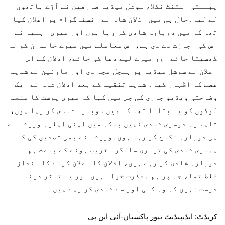
پبلسٹی اسٹنٹ نکلا، سوشل میڈیا صارفین نے آڑے ہاتھوں
لے لیا۔حال ہی میں اذلان شاہ نے انسٹاگرام پر اعلان کیا
تھا کہ میں دوبارہ شادی کر رہا ہوں اور میری اہلیہ نے
اس کی اجازت دے دی ہے، اس معاملے میں میرے خاندان کو نہ
گھسیٹا جائے اور میرے لیے دعا کی جائے، اذلان کے اس
اعلان نے سوشل میڈیا پر ہلچل مچا دی اور صارفین نے شدید
غصے کا اظہار کیا۔ شدید تنقید کے بعد اذلان شاہ نے ایک
وضاحتی ویڈیو جاری کی جس میں کہا کہ میری پوسٹ کا مقصد
لوگوں کو یہ بتانا تھا کہ میں دوبارہ شادی کر رہا ہوں،
تاہم یہ دوسری شادی نہیں بلکہ میں اپنی اہلیہ وریشہ سے
ہی دوبارہ نکاح کر رہا ہوں۔وریشہ نے بھی تصدیق کی کہ
ہماری شادی کی تیسری سالگرہ قریب ہونے کے باعث ہم
دوبارہ شادی کر رہے ہیں، اذلان کا اعلان کرنے کا انداز
غلط تھا، جس پر ہم معذرت خواہ ہیں اور یہ تاثر دینا
درست نہیں کہ وہ کسی اور سے شادی کر رہے ہیں۔
کریڈٹ: انڈیپنڈنٹ نیوز پاکستان-آئی این پی