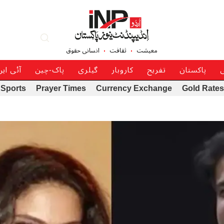
معیشت
ثقافت
انسانی حقوق
ی
پاکستان
تفریح
کاروبار
گیلری
پاک-چین
آئی ای
Sports
Prayer Times
Currency Exchange
Gold Rates