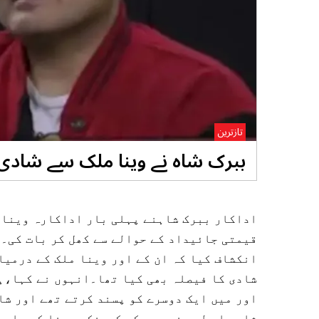
تازترین
ببرک شاہ نے وینا ملک سے شادی
اداکار ببرک شاہنے پہلی بار اداکارہ وینا 
قیمتی جائیداد کے حوالے سے کھل کر بات کی۔ 
انکشاف کیا کہ ان کے اور وینا ملک کے درمیا
شادی کا فیصلہ بھی کیا تھا۔انہوں نے کہا،ہ
اور میں ایک دوسرے کو پسند کرتے تھے اور ش
شادی اس لیے نہ ہو سکی کیونکہ وینا کسی اور