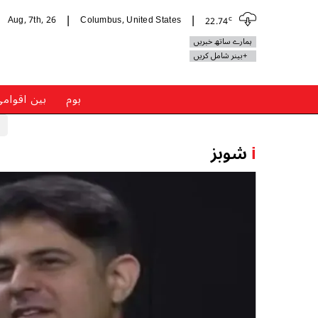
c
Aug, 7th, 26
Columbus, United States
22.74
|
|
ہمارے ساتھ خبریں
+بینر شامل کریں
ہوم
بین اقوام
i
شوبز