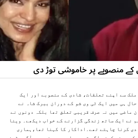
 کے منصوبے پر خاموشی توڑ دی
ملک سے اپنے تعلقات، شادی کے منصوبے اور ایک
حال ہی میں ایک ٹی وی شو کے دوران ببرک شاہ نے
ن ماضی میں نہ صرف قریبی تعلق تھا بلکہ دونوں نے
م نے ایک ساتھ زندگی گزارنے کے خواب دیکھے۔ وینا
ادی کرنا چاہتے تھے۔اداکار کا کہنا تھا،ہماری
 کو پسند کرنے لگی تھیں، اور میں نے بھی آگے بڑھنے