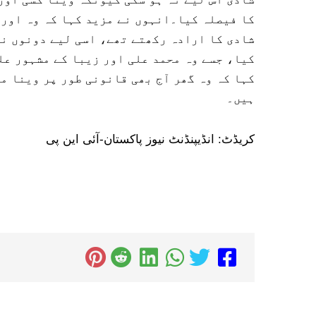
کا فیصلہ کیا۔انہوں نے مزید کہا کہ وہ اور 
شادی کا ارادہ رکھتے تھے، اسی لیے دونوں نے
کیا، جسے وہ محمد علی اور زیبا کے مشہور عل
کہا کہ وہ گھر آج بھی قانونی طور پر وینا مل
ہیں۔
کریڈٹ: انڈیپنڈنٹ نیوز پاکستان-آئی این پی