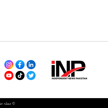
©
جملہ حقوق محفوظ