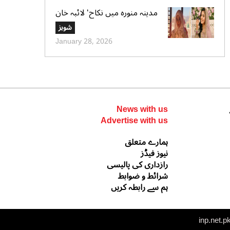
مدینہ منورہ میں نکاح‘ لائبہ خان
کی دعائے خیر کی تصاویر بھی
شوبز
وائرل
January 28, 2026
News with us
Advertise with us
ہمارے متعلق
نیوز فیڈز
رازداری کی پالیسی
شرائط و ضوابط
ہم سے رابطہ کریں