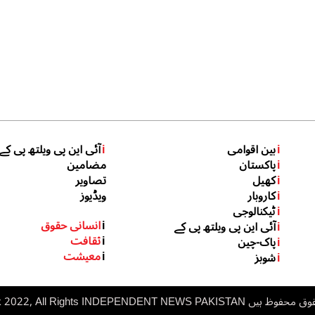
i
بین اقوامی
i
آئی این پی ویلتھ پی کے
i
پاکستان
مضامین
i
کھیل
تصاویر
i
کاروبار
ویڈیوز
i
ٹیکنالوجی
i
انسانی حقوق
i
آئی این پی ویلتھ پی کے
i
ثقافت
i
پاک-چین
i
معیشت
i
شوبز
 ہیں inp.net.pk 2022, All Rights
NDEPENDENT NEWS PAKISTAN
I