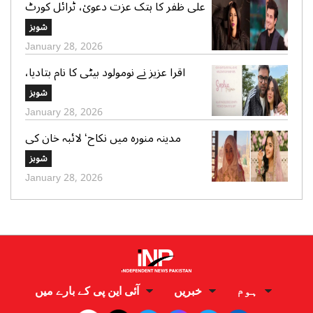
علی ظفر کا ہتک عزت دعویٰ، ٹرائل کورٹ
کو 30 دن میں فیصلے کا حکم
شوبز
January 28, 2026
اقرا عزیز نے نومولود بیٹی کا نام بتادیا،
مداحوں کی مبارکباد
شوبز
January 28, 2026
مدینہ منورہ میں نکاح‘ لائبہ خان کی
دعائے خیر کی تصاویر بھی وائرل
شوبز
January 28, 2026
ہوم
خبریں
آئی این پی کے بارے میں