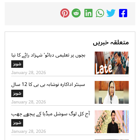
متعلقہ خبریں
بچوں پر تعلیمی دبائو‘ شہزاد رائے کا نیا
گانا سوشل میڈیا پر وائرل
شوبز
January 28, 2026
سینئر اداکارہ نوشابہ بی بی کا 12 سال
کی عمر میں شادی ہونے کا اعتراف
شوبز
January 28, 2026
آج کل لوگ سوشل میڈیا کے پیچھے چھپ
کر ایک دوسرے پر کیچڑ اچھالتے ہیں‘ علی
شوبز
عباس
January 28, 2026