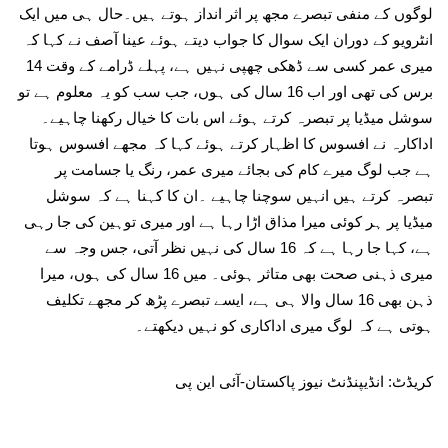
لوگوں کے منفی تبصرے مجھ پر اثر انداز ہوتے ہیں۔حال ہی میں ایک
انٹرویو کے دوران ایک سوال کا جواب دیتے ہوئے عینا آصف نے کہا کہ
میری عمر کسی سے ڈھکی چھپی نہیں ہے، پہلے ڈرامے کے وقت 14
برس کی تھی اور اب 16 سال کی ہوں، جب سب کو یہ معلوم ہے تو
سوشل میڈیا پر تبصرہ کرتے ہوئے اس بات کا خیال رکھنا چاہیے۔
اداکارہ نے افسوس کا اظہار کرتے ہوئے کہا کہ مجھے افسوس ہوتا
ہے جب لوگ میرے کام کی بجائے میری عمر، رنگ یا جسامت پر
تبصرہ کرتے ہیں انہیں سوچنا چاہیے ۔ان کا کہنا ہے کہ سوشل
میڈیا پر ہر کوئی میرا مذاق اڑا رہا ہے اور میری توہین کی جا رہی
ہے، کہا جا رہا ہے کہ 16 سال کی نہیں نظر آتی، جس وجہ سے
میری ذہنی صحت بھی متاثر ہوئی۔ میں 16 سال کی ہوں، میرا
ذہن بھی 16 سال والا ہی ہے، ایسے تبصرے پڑھ کر مجھے تکلیف
ہوتی ہے کہ لوگ میری اداکاری کو نہیں دیکھتے۔
کریڈٹ: انڈیپنڈنٹ نیوز پاکستان-آئی این پی