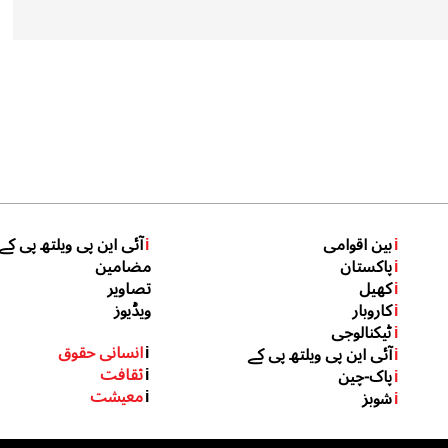
i
بین اقوامی
i
آئی این پی ویلتھ پی کے
i
پاکستان
مضامین
i
کھیل
تصاویر
i
کاروبار
ویڈیوز
i
ٹیکنالوجی
i
انسانی حقوق
i
آئی این پی ویلتھ پی کے
i
ثقافت
i
پاک-چین
i
معیشت
i
شوبز