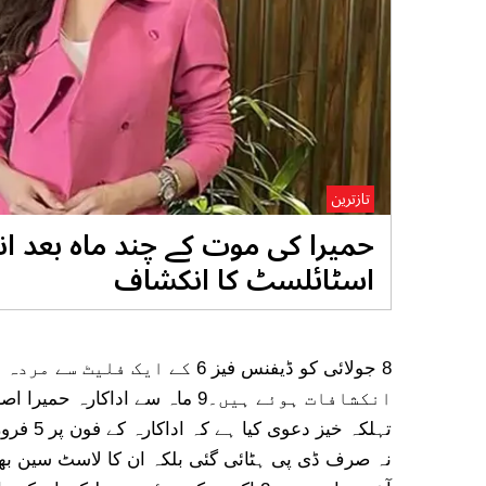
تازترین
حمیرا کی موت کے چند ماہ بعد ان
اسٹائلسٹ کا انکشاف
8 جولائی کو ڈیفنس فیز 6 کے ا
انکشافات ہوئے ہیں۔9 ماہ سے اد
تہلکہ خ
نہ صرف ڈی پی ہٹائی گئی بلکہ ان کا لاسٹ سین بھی