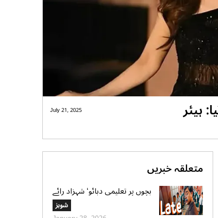
: ہیئر
July 21, 2025
متعلقہ خبریں
بچوں پر تعلیمی دبائو‘ شہزاد رائے
کا نیا گانا سوشل میڈیا پر وائرل
شوبز