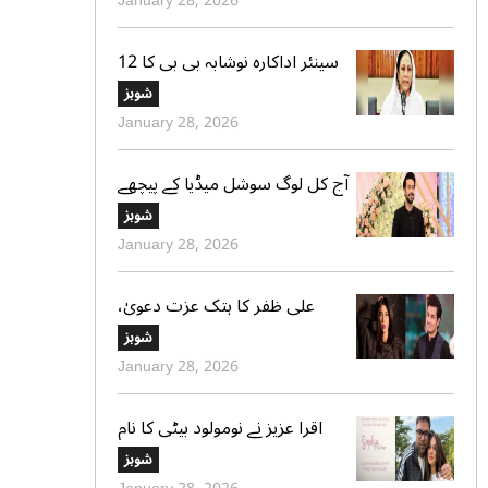
January 28, 2026
سینئر اداکارہ نوشابہ بی بی کا 12
سال کی عمر میں شادی ہونے کا
شوبز
اعتراف
January 28, 2026
آج کل لوگ سوشل میڈیا کے پیچھے
چھپ کر ایک دوسرے پر کیچڑ
شوبز
اچھالتے ہیں‘ علی عباس
January 28, 2026
علی ظفر کا ہتک عزت دعویٰ،
ٹرائل کورٹ کو 30 دن میں فیصلے
شوبز
کا حکم
January 28, 2026
اقرا عزیز نے نومولود بیٹی کا نام
بتادیا، مداحوں کی مبارکباد
شوبز