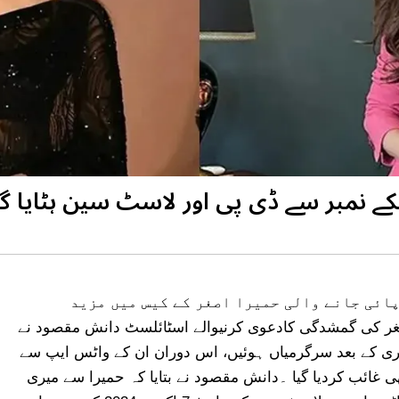
کے نمبر سے ڈی پی اور لاسٹ سین ہٹایا گیا
یک فلیٹ سے مردہ پائی جانے والی حمیرا اصغر کے کیس میں مزید
اکارہ حمیرا اصغر کی گمشدگی کادعوی کرنیوالے اسٹائلسٹ دانش مقصود نے
یز دعوی کیا ہے کہ اداکارہ کے فون پر 5 فروری کے بعد سرگرمیاں ہوئیں، اس دوران ان کے واٹس ایپ سے
 غائب کردیا گیا ۔دانش مقصود نے بتایا کہ حمیرا سے میری