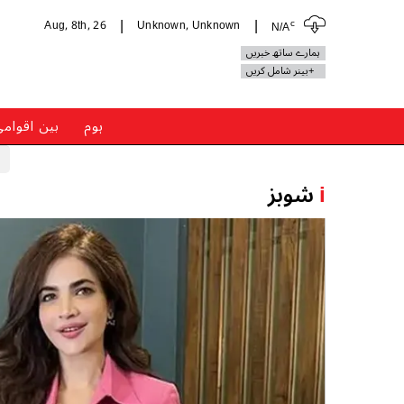
c
Aug, 8th, 26
Unknown, Unknown
N/A
|
|
ہمارے ساتھ خبریں
+بینر شامل کریں
ہوم
بین اقوام
i
شوبز