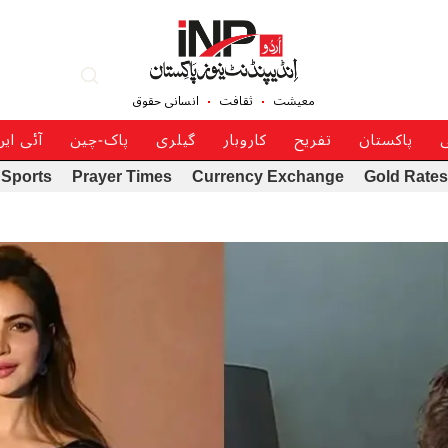
معیشت
ثقافت
انسانی حقوق
ی
پاکستان
تفریح
کاروبار
گیلری
پاک-چین
آئی ای
Sports
Prayer Times
Currency Exchange
Gold Rates