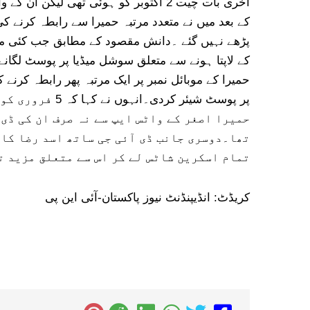
کے بعد میں نے متعدد مرتبہ حمیرا سے رابطہ کرنے 
پڑھے نہیں گئے ۔دانش مقصود کے مطابق جب کئی ماہ
کے لاپتا ہونے سے متعلق سوشل میڈیا پر پوسٹ لگانے
پر پوسٹ شیئر کرد
حمیرا اصغر کے واٹس ایپ سے نہ صرف ان کی ڈی 
تھا۔دوسری جانب ڈی آئی جی ساتھ اسد رضا کا 
تمام اسکرین شاٹس لے کر اس سے متعلق مزید ت
کریڈٹ: انڈیپنڈنٹ نیوز پاکستان-آئی این پی