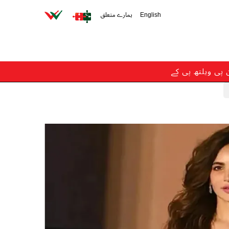
English
ہمارے متعلق
ن پی ویلتھ پی کے