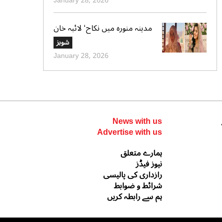
January 28, 2026
مدینہ منورہ میں نکاح‘ لائبہ خان
کی دعائے خیر کی تصاویر بھی
شوبز
وائرل
January 28, 2026
News with us
Advertise with us
ہمارے متعلق
نیوز فیڈز
رازداری کی پالیسی
شرائط و ضوابط
ہم سے رابطہ کریں