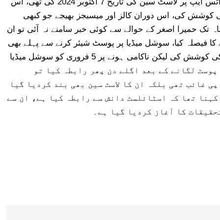
آخری بات چیت 2 اکتوبر کو ہوئی تھی لیکن ان کے واٹس ایپ پر لاسٹ سین کی تاریخ 7 اکتوبر 2024 کی تھی، اس
کی کوشش کی، اس دوران کالز اور میسیجز بھیجے جو کبھی
 تک حمیرا اصغر کے حوالے سے کوئی خبر سامنے نہ آئی تو ان
 کا فیصلہ کیا، سوشل میڈیا پر پوسٹ شیئر کرنے سے پہلے بھی
حمیرا کے موبائل نمبر پر ایک مرتبہ پھر رابطہ کرنے کی کوشش کی لیکن ناکامی ہونے پر 5 فروری کو سوشل میڈیا
ی۔انہوں نے کہا کہ 5 فروری کو پوسٹ لگانے کے بعد اگلے دن پھر رابطہ کیا تو
پی غائب تھی بلکہ ان کا لاسٹ سین بھی بند کردیا گیا
کہنا تھا کہ اسٹائلسٹ دانش سے رابطہ کیا ہے، ان سے
حقیقات کا آغاز کردیا گیا ہے۔