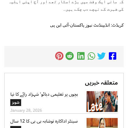
کہ مانی ایک وقت میں بڑے اسٹار تھے اور آج اپنی اہلیہ
کی شہرت کے نیچے دب چکے ہیں۔
کریڈٹ: انڈیپنڈنٹ نیوز پاکستان-آئی این پی
متعلقہ خبریں
بچوں پر تعلیمی دبائو‘ شہزاد رائے کا نیا
گانا سوشل میڈیا پر وائرل
شوبز
January 28, 2026
سینئر اداکارہ نوشابہ بی بی کا 12 سال
کی عمر میں شادی ہونے کا اعتراف