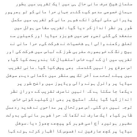
سلمان شیخ عرف مانی حال ہی میں ایک تقریب میں بطور
مہمانِ خصوصی مدعو کیے گئے، جہاں حرا مانی کو تو بھرپور
پذیرائی ملی لیکن انکے شوہر مانی کو تقریب میں مکمل
طور پر نظر انداز کر دیا گیا۔تقریب مقامی ہوٹل میں
منعقد کی گئی تھی، جس میں شوبز، میڈیا اور کھیلوں سے
تعلق رکھنے والی اہم شخصیات نے شرکت کی، حرا مانی نے
بیج رنگ کے خوبصورت مغربی طرز کے لباس میں شرکت کی اور
تقریب میں ان کے لیے خاص استقبال کا بندوبست کیا گیا،
اس موقع پر انہیں گلدستہ بھی پیش کیا گیا۔مانی تقریب
میں پہلے لمحے سے آخر تک پسِ منظر میں دکھائی دیے، سوشل
میڈیا پر وائرل ہونے والی ویڈیوز میں واضح طور پر
دیکھا جا سکتا ہے کہ انہیں ناصرف تقریب کے دوران نظر
انداز کیا گیا بلکہ اسٹیج پر بھی ان کیلیے کوئی خاص
توجہ نہیں دی گئی۔اس صورتحال پر مداحوں نے شدید ردعمل
ظاہر کیا، ایک صارف نے لکھا کہ حرا شوہر مانی کی بدولت
مشہور ہوئیں، آج اسی شوہر کو پیچھے چھوڑ دیا۔سوشل
میڈیا پر کچھ صارفین نے افسوس کا اظہار کرتے ہوئے کہا