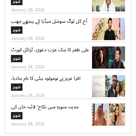
شوبز
January 28, 2026
آج کل لوگ سوشل میڈیا کے پیچھے چھپ
کر ایک دوسرے پر کیچڑ اچھالتے ہیں‘ علی
شوبز
عباس
January 28, 2026
علی ظفر کا ہتک عزت دعویٰ، ٹرائل کورٹ
کو 30 دن میں فیصلے کا حکم
شوبز
January 28, 2026
اقرا عزیز نے نومولود بیٹی کا نام بتادیا،
مداحوں کی مبارکباد
شوبز
January 28, 2026
مدینہ منورہ میں نکاح‘ لائبہ خان کی
دعائے خیر کی تصاویر بھی وائرل
شوبز
January 28, 2026