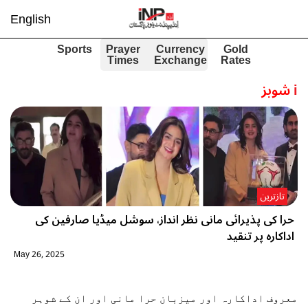
English
Sports
Prayer
Currency
Gold
Times
Exchange
Rates
i
شوبز
تازترین
حرا کی پذیرائی مانی نظر انداز، سوشل میڈیا صارفین کی
اداکارہ پر تنقید
May 26, 2025
معروف اداکارہ اور میزبان حرا مانی اور ان کے شوہر