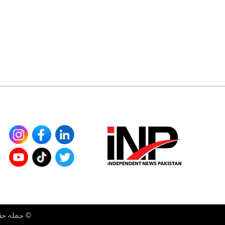
©
جملہ حقوق محفوظ