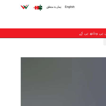
English
ہمارے متعلق
ن پی ویلتھ پی کے