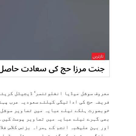
تازترین
جنت مرزا حج کی سعادت حاصل ک
معروف سوشل میڈیا انفلوئنسر' ڈیجیٹل کریئی
فریضہ حج کی ادائیگی کیلئے سعودیہ عرب پہنچ
خوبصورت ہلکے نیلے عبایہ میں تصاویر سوشل 
بھی گہرے نیلے عبایہ میں تصاویر پوسٹ کیں۔
اور بہن علیشبہ انجم کے ہمراہ بزنس کلاس فل
روانگی پر شیئر کی گئی تصاویر سوشل میڈیا پ