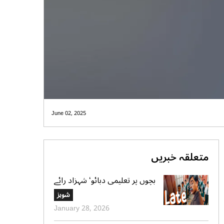
June 02, 2025
متعلقہ خبریں
بچوں پر تعلیمی دبائو‘ شہزاد رائے
کا نیا گانا سوشل میڈیا پر وائرل
شوبز
January 28, 2026