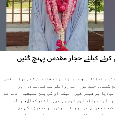
رنے کیلئے حجاز مقدس پہنچ گئیں
ٹر و اداکارہ جنت مرزا اپنے خاندان کے ہمراہ مقدس
 گئیں۔ جنت مرزا نے روانگی سے قبل سادہ اور
میڈیا پر شیئر کیں، جبکہ ان کی بہن علیشبہ انجم نے
وہ اپنے والد ایس ایس پی مرزا انجم کمال، والدہ
ائٹ سے سعودی عرب روانہ ہوئیں۔جنت مرزا کی حج
ر وائرل ہو گئیں، جس پر مداحوں نے خوشی اور محبت