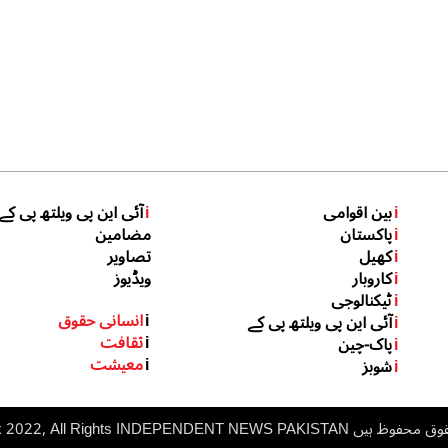
i
بین اقوامی
i
آئی این پی ویلتھ پی کے
i
پاکستان
مضامین
i
کھیل
تصاویر
i
کاروبار
ویڈیوز
i
ٹیکنالوجی
i
انسانی حقوق
i
آئی این پی ویلتھ پی کے
i
ثقافت
i
پاک-چین
i
معیشت
i
شوبز
 ہیں inp.net.pk 2022, All Rights
NDEPENDENT NEWS PAKISTAN
I