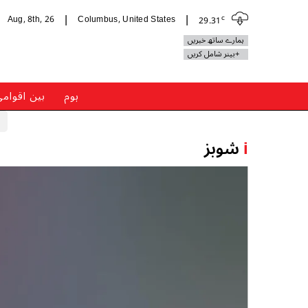
c
Aug, 8th, 26
Columbus, United States
29.31
|
|
ہمارے ساتھ خبریں
+بینر شامل کریں
ہوم
بین اقوام
i
شوبز