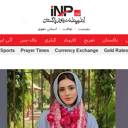
معیشت
ثقافت
انسانی حقوق
ی
پاکستان
تفریح
کاروبار
گیلری
پاک-چین
آئی ای
Sports
Prayer Times
Currency Exchange
Gold Rates