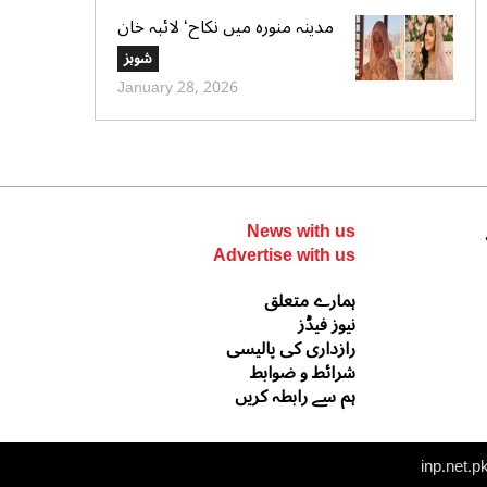
مدینہ منورہ میں نکاح‘ لائبہ خان
کی دعائے خیر کی تصاویر بھی
شوبز
وائرل
January 28, 2026
News with us
Advertise with us
ہمارے متعلق
نیوز فیڈز
رازداری کی پالیسی
شرائط و ضوابط
ہم سے رابطہ کریں