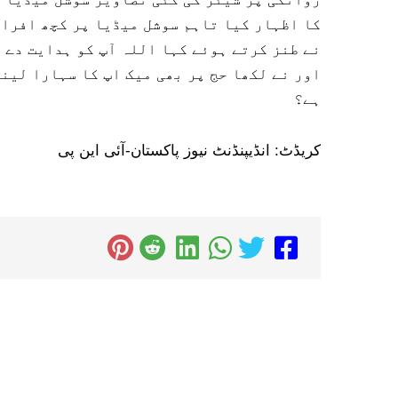
کا اظہار کیا تاہم سوشل میڈیا پر کچھ افراد
نے طنز کرتے ہوئے کہا اللہ آپ کو ہدایت دے 
اور نے لکھا حج پر بھی میک اپ کا سہارا لین
ہے؟
کریڈٹ: انڈیپنڈنٹ نیوز پاکستان-آئی این پی