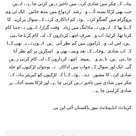
بنانے کے چکر میں شادی کرنے میں تاخیر نہیں کرنی چاہیے، انہیں
جب بھی لڑکا پسند آئے، وہ رشتہ ازدواج میں بندھ جائیں۔ ایک ٹی وی
پروگرام میں گفتگو کرتے ہوئے کم اداکاری کرنے کے سوال پر اریبہ کا
کہنا تھا کہ انہوں نے ماڈلنگ میں زیادہ وقت گزارا، انہوں نے جتنا کام
کرنا تھا، کرلیا، اب وہ صرف اچھے کرداروں کے لیے کام کرنا چاہتی
ہیں، اس لیے وہ ڈراموں میں کم نظر آتی ہیں۔انہوں نے یہ بھی کہا
کہ اب شادی ہوجانے کے بعد ویسے بھی وہ اسکرین پر کم نظر آنا
چاہتی ہیں، تاہم وہ ہمیشہ اچھے کرداروں کے لیے کام کرتی رہیں
گی۔ایک اور سوال کے جواب میں اداکارہ نے نوجوان لڑکیوں کو جلد
شادی کرنے کا مشورہ دیتے ہوئے کہا کہ لڑکیوں کو کیریئر بنانے کے
چکر میں شادی میں تاخیر نہیں کرنی چاہیے اور لڑکا پسند آجانے پر
شادی کرلینی چاہیے۔
کریڈٹ: انڈیپنڈنٹ نیوز پاکستان-آئی این پی