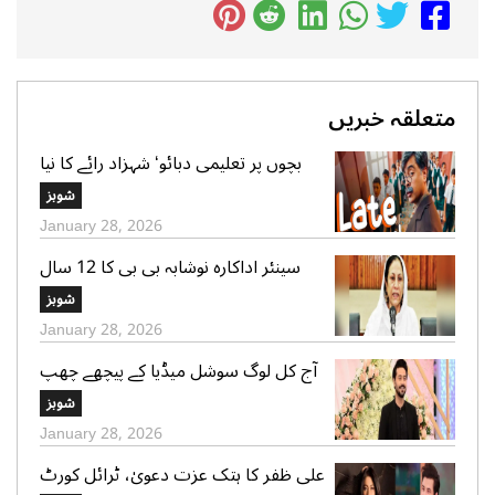
متعلقہ خبریں
بچوں پر تعلیمی دبائو‘ شہزاد رائے کا نیا
گانا سوشل میڈیا پر وائرل
شوبز
January 28, 2026
سینئر اداکارہ نوشابہ بی بی کا 12 سال
کی عمر میں شادی ہونے کا اعتراف
شوبز
January 28, 2026
آج کل لوگ سوشل میڈیا کے پیچھے چھپ
کر ایک دوسرے پر کیچڑ اچھالتے ہیں‘ علی
شوبز
عباس
January 28, 2026
علی ظفر کا ہتک عزت دعویٰ، ٹرائل کورٹ